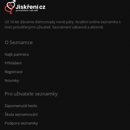
energii. A když se naše cesty
protnou, vezmu to jako znamení, že
vesmír má občas opravdu dobré
načasování.
Už 16 let dáváme dohromady nové páry. Kvalitní online seznamka s
tisíci prověřenými uživateli. Seznámení zábavně a aktivně.
O Seznamce
Najít partnera
Přihlášení
Registrace
Novinky
Pro uživatele seznamky
Zapomenuté heslo
Škola seznamování
Podpora seznamky