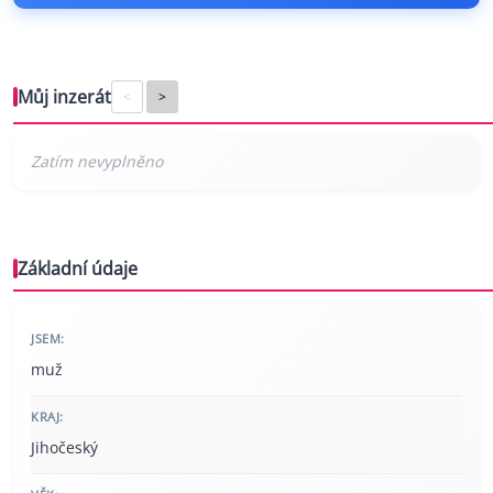
Můj inzerát
<
>
Základní údaje
JSEM:
muž
KRAJ:
Jihočeský