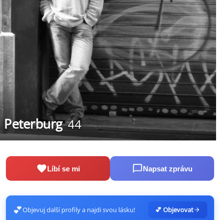
Peterburg
44
Líbí se mi
Napsat zprávu
💕
Objevuj další profily a najdi svou lásku!
💕 Objevovat