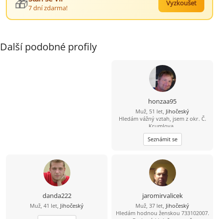
🎁
Vyzkoušet
7 dní zdarma!
Další podobné profily
honzaa95
Muž, 51 let,
Jihočeský
Hledám vážný vztah, jsem z okr. Č.
Krumlova,.
Seznámit se
danda222
jaromirvalicek
Muž, 41 let,
Jihočeský
Muž, 37 let,
Jihočeský
Hledám hodnou ženskou 733102007.