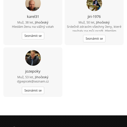
karel31
jiri-1976
Muž, 38 let,
Jihočeský
Muž, 50 let,
Jihočeský
Hledám ženu na vážný vztah
Srdečně zdravím všechny ženy, které
zavítaly na můj profil. Hledám
pohodovou ženu, která pečuje o své
Seznámit se
Seznámit se
tělo i duši, žije vědomě a aktivně.
Jsem člověk, který ví, že hledá jednu
z tisíce - tu, se kterou si budeme
ladit myšlením i životním stylem.
Miluju přírodu, zvířata a výlety tam,
kde je ticho, čerstvý vzduch a pěkný
výhled do krajiny. Východy i západy
slunce jsou pro mě malý rituál. Rád
jozepoky
spím někdy pod širákem u jezer, řek
Muž, 53 let,
Jihočeský
a lesních pramenů. Občas chodím
djpepicek@seznam.cz
bosky - i přes žhavé uhlíky. A hotel s
bazénem? Ten si taky užiju. Už přes
Seznámit se
deset let si peču kváskový žitný
chleba. Naučil mě, že dobré věci
potřebují čas. Mouku mám ze mlejna
a sůl je pro mě nad zlato. Třtinový
cukr mám doma jen pro návštěvy.
Roky nesladím - mám sladký život a
med od pana včelaře/kamaráda.
Zmrzlinu si občas rád dám. Ocením
partnerku, která má podobnou