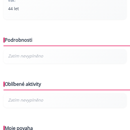
VĚK:
44 let
Podrobnosti
Oblíbené aktivity
Moje povaha