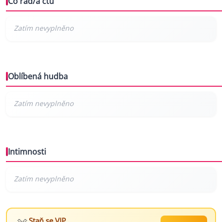
Co rád/a čtu
Oblíbená hudba
Intimnosti
Staň se VIP