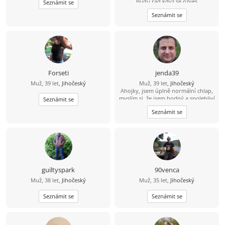
Budu rád když se ozveš
Seznámit se
Seznámit se
Forseti
jenda39
Muž, 39 let,
Jihočeský
Muž, 39 let,
Jihočeský
Ahojky, jsem úplně normální chlap,
myslím si, že jsem hodný a spolehliví
Seznámit se
a že nezkazím žádnou srandu.
Seznámit se
Hledám k sobě partnerku na
společnou a pohodovou cestu
životem. Malé dítě není
překážkou????
guiltyspark
90venca
Muž, 38 let,
Jihočeský
Muž, 35 let,
Jihočeský
Seznámit se
Seznámit se