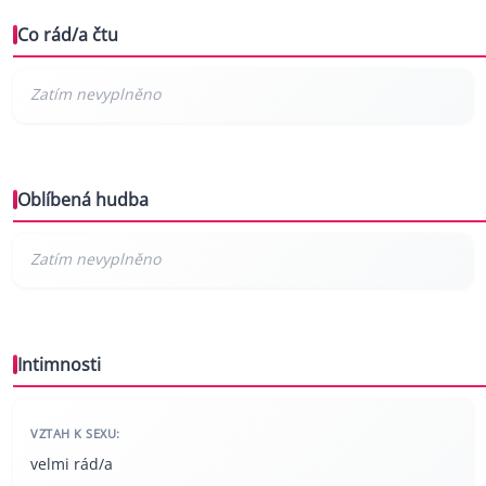
Co rád/a čtu
Oblíbená hudba
Intimnosti
VZTAH K SEXU:
velmi rád/a