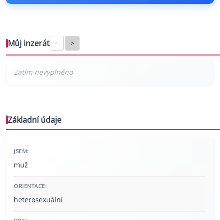
Můj inzerát
<
>
Základní údaje
JSEM:
muž
ORIENTACE:
heterosexuální