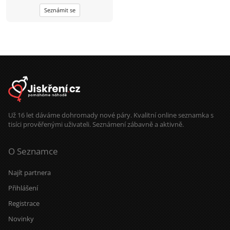
zpátky do Česka a rád bych už
Seznámit se
poznal někoho normálního do
života. Jsem spíš člověk do reálného
života rád něco tvořím, kutím, občas
vařím a neumím jen tak sedět bez
cíle. Mám rád humor, upřímnost,
klidnou energii a lidi, co si na nic
nehrají. Nehledám dokonalost, spíš
někoho, s kým si budeme rozumět i
v obyčejných dnech. A pokud tě
zajímá víc, klidně napiš.
Už 16 let dáváme dohromady nové páry. Kvalitní online seznamka s
tisíci prověřenými uživateli. Seznámení zábavně a aktivně.
O Seznamce
Najít partnera
Přihlášení
Registrace
Novinky