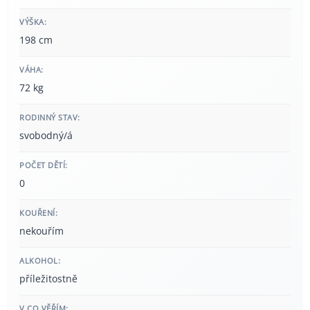
VÝŠKA:
198 cm
VÁHA:
72 kg
RODINNÝ STAV:
svobodný/á
POČET DĚTÍ:
0
KOUŘENÍ:
nekouřím
ALKOHOL:
příležitostně
V CO VĚŘÍM: