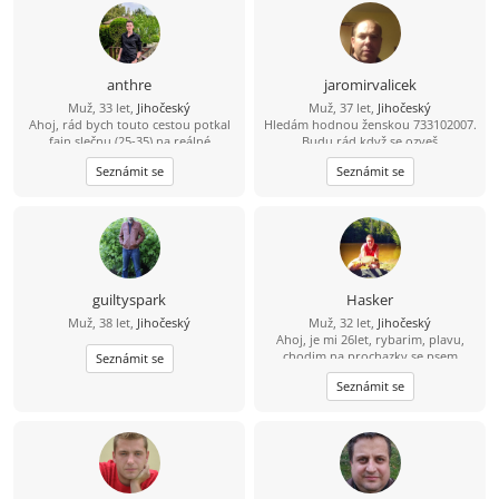
anthre
jaromirvalicek
Muž, 33 let,
Jihočeský
Muž, 37 let,
Jihočeský
Ahoj, rád bych touto cestou potkal
Hledám hodnou ženskou 733102007.
fajn slečnu (25-35) na reálné
Budu rád když se ozveš
seznámení. Že se sice jmenuji Dědek,
Seznámit se
Seznámit se
ale ve svých 33 letech mám do
starého železa ještě daleko. ????
Bydlím a funguju v oblasti Třeboň –
Trhové Sviny – České Budějovice.
Jsem v tomhle realista a hledám
parťačku z okolí, abychom k sobě
neměli dál, než na jedno rozumné
dojetí autem. Jsem spolehlivý chlap,
guiltyspark
Hasker
co nezkazí žádnou srandu a raději
Muž, 38 let,
Jihočeský
Muž, 32 let,
Jihočeský
než davy vyhledává klidnější místa.
Ahoj, je mi 26let, rybarim, plavu,
Když je čas a počasí, sbalím batoh a
chodim na prochazky se psem
jdu na lehčí výlet do přírody, kde si
Seznámit se
čistím hlavu a natáčím zajímavá
Seznámit se
místa. Dokonalost nehledám. Spíš
přirozenou pohodu – někoho, s kým
se dokážu společně zasmát,
popovídat, ale i příjemně mlčet.
Dopisování beru jen jako začátek.
Napiš a po pár větách se raději
uvidíme naživo u kafe nebo na