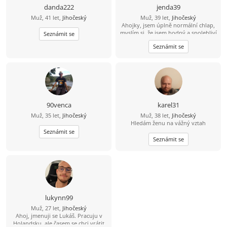
procházce.
danda222
jenda39
Muž, 41 let,
Jihočeský
Muž, 39 let,
Jihočeský
Ahojky, jsem úplně normální chlap,
myslím si, že jsem hodný a spolehliví
Seznámit se
a že nezkazím žádnou srandu.
Seznámit se
Hledám k sobě partnerku na
společnou a pohodovou cestu
životem. Malé dítě není
překážkou????
90venca
karel31
Muž, 35 let,
Jihočeský
Muž, 38 let,
Jihočeský
Hledám ženu na vážný vztah
Seznámit se
Seznámit se
lukynn99
Muž, 27 let,
Jihočeský
Ahoj, jmenuji se Lukáš. Pracuju v
Holandsku, ale časem se chci vrátit