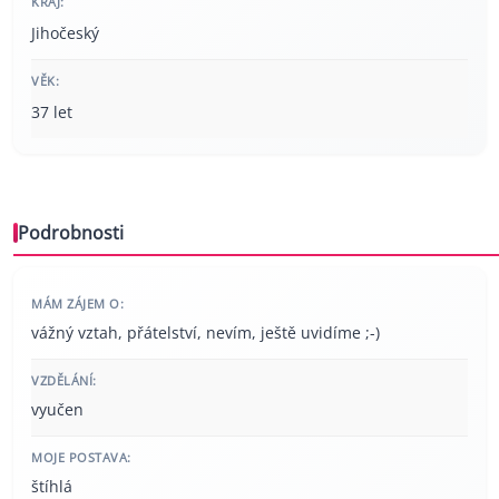
KRAJ:
Jihočeský
VĚK:
37 let
Podrobnosti
MÁM ZÁJEM O:
vážný vztah, přátelství, nevím, ještě uvidíme ;-)
VZDĚLÁNÍ:
vyučen
MOJE POSTAVA:
štíhlá