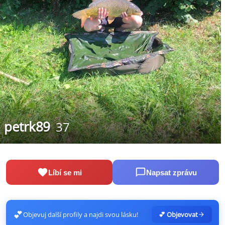
petrk89
37
Líbí se mi
Napsat zprávu
💕
Objevuj další profily a najdi svou lásku!
💕 Objevovat