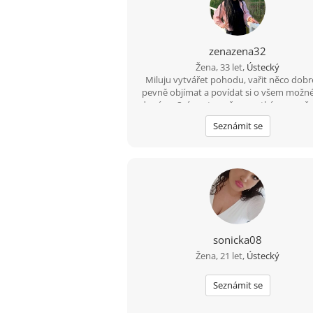
zenazena32
Žena, 33 let,
Ústecký
Miluju vytvářet pohodu, vařit něco dobr
pevně objímat a povídat si o všem možn
do rána. Sním o tom, že se setkám s muž
kterým bude klidně, upřímně a doopra
Seznámit se
Prosím, napiš mi sám, protože já nem
napsat sama, protože nemám VIP.
tmavabrunetka seznam.cz
sonicka08
Žena, 21 let,
Ústecký
Seznámit se