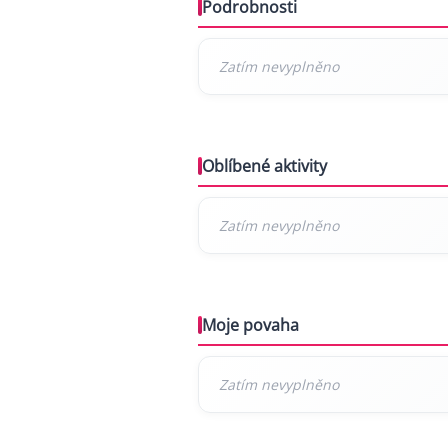
Podrobnosti
Oblíbené aktivity
Moje povaha