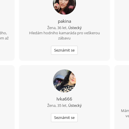
pakina
Žena, 36 let,
Ústecký
ého,
Hledám hodniho kamaráda pro veškerou
ém až
zábavu
em, se
vdy.
Seznámit se
ohu
Ivka666
Žena, 35 let,
Ústecký
Mám 
ve
Seznámit se
emp
kdo t