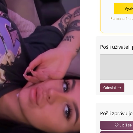
Vyzk
Platba začne 
Pošli uživateli
Odeslat
Pošli zprávu j
Líbíš se