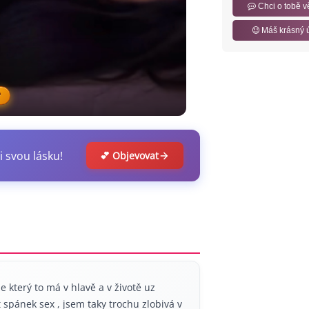
Chci o tobě v
Máš krásný 
P
i svou lásku!
💕 Objevovat
 který to má v hlavě a v životě uz
spánek sex , jsem taky trochu zlobivá v