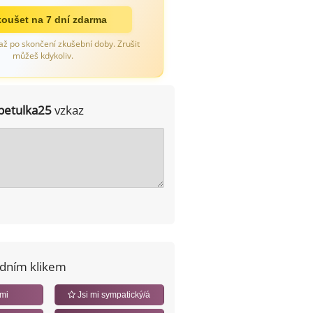
oušet na 7 dní zdarma
až po skončení zkušební doby. Zrušit
můžeš kdykoliv.
petulka25
vzkaz
edním klikem
 mi
Jsi mi sympatický/á