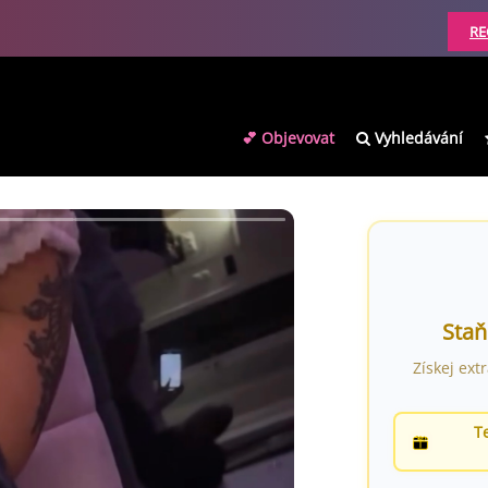
RE
💕 Objevovat
Vyhledávání
Staň
Získej ext
T