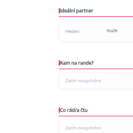
Ideální partner
muže
Hledám:
Kam na rande?
Co rád/a čtu