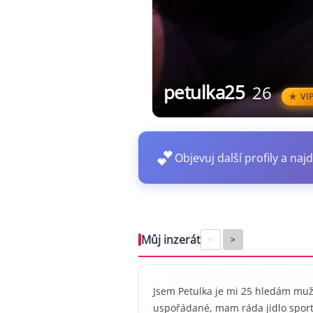
petulka25
26
VI
💕
Objevuj další profily a najd
Můj inzerát
<
>
Jsem Petulka je mi 25 hledám muže
uspořádané, mam ráda jidlo sport 