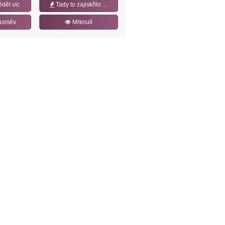
ědět víc
Tady to zajiskřilo ...
úsměv
Mrknutí