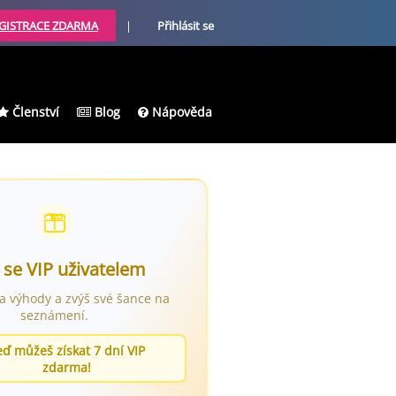
GISTRACE ZDARMA
|
Přihlásit se
Členství
Blog
Nápověda
 se VIP uživatelem
ra výhody a zvýš své šance na
seznámení.
eď můžeš získat 7 dní VIP
zdarma!