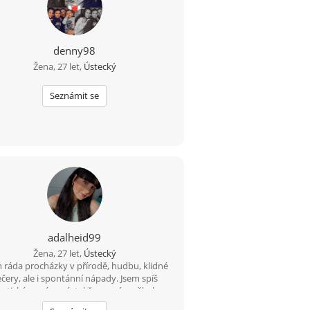
denny98
Žena, 27 let,
Ústecký
Seznámit se
adalheid99
Žena, 27 let,
Ústecký
ráda procházky v přírodě, hudbu, klidné
čery, ale i spontánní nápady. Jsem spíš
atická a vnímavá, takže ocením někoho,
o má podobně. Mám ráda pohodu a smích