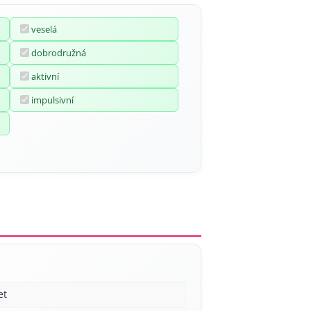
veselá
dobrodružná
aktivní
impulsivní
et