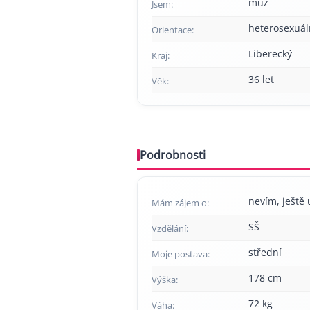
muž
Jsem:
heterosexuál
Orientace:
Liberecký
Kraj:
36 let
Věk:
Podrobnosti
nevím, ještě 
Mám zájem o:
SŠ
Vzdělání:
střední
Moje postava:
178 cm
Výška:
72 kg
Váha: