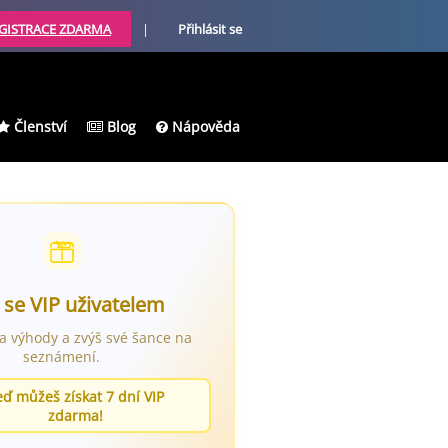
GISTRACE ZDARMA
|
Přihlásit se
Členství
Blog
Nápověda
 se VIP uživatelem
ra výhody a zvýš své šance na
seznámení.
eď můžeš získat 7 dní VIP
zdarma!