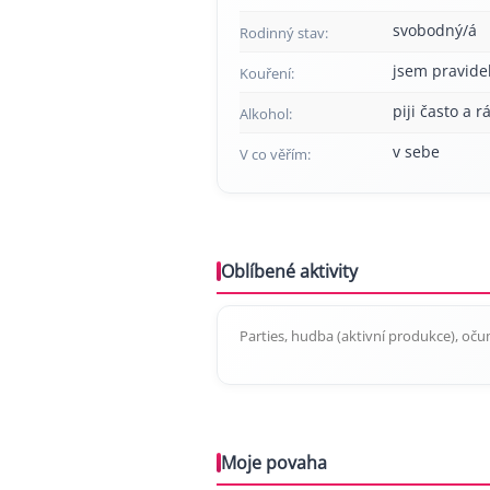
svobodný/á
Rodinný stav:
jsem pravide
Kouření:
piji často a r
Alkohol:
v sebe
V co věřím:
Oblíbené aktivity
Parties, hudba (aktivní produkce), oču
Moje povaha