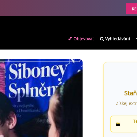
RE
💕 Objevovat
Vyhledávání
Staň
Získej ext
T