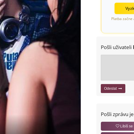
Vyzk
Platba začne 
Pošli uživateli
Odeslat
Pošli zprávu j
Líbíš se