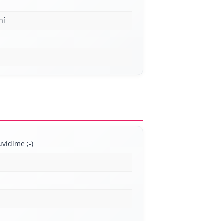
ní
uvidíme ;-)