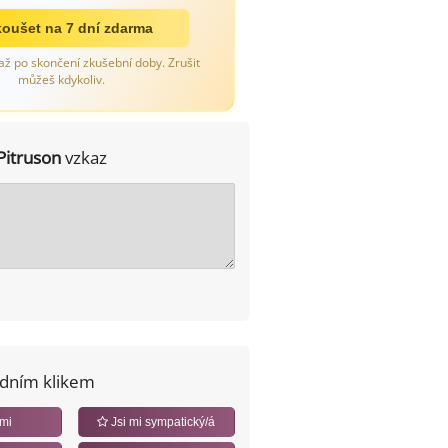
oušet na 7 dní zdarma
až po skončení zkušební doby. Zrušit
můžeš kdykoliv.
Pitruson
vzkaz
edním klikem
 mi
Jsi mi sympatický/á