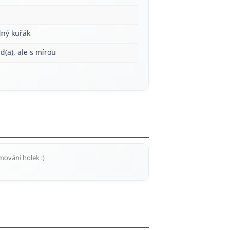
lný kuřák
ád(a), ale s mírou
mování holek :)