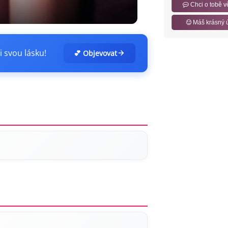
Chci o tobě v
Máš krásný 
i svou lásku!
💕 Objevovat