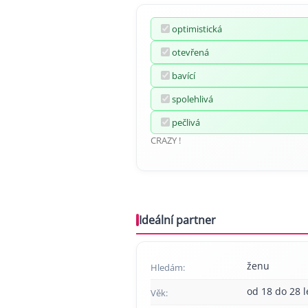
optimistická
otevřená
bavící
spolehlivá
pečlivá
CRAZY !
Ideální partner
ženu
Hledám:
od 18 do 28 l
Věk: