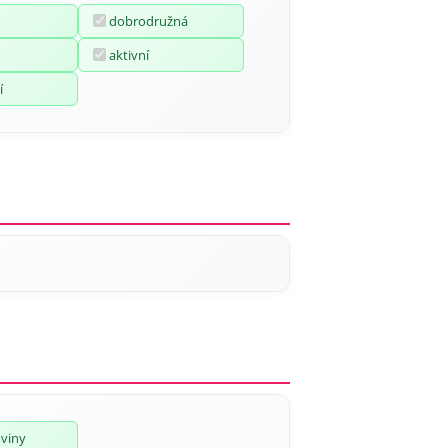
dobrodružná
aktivní
í
oviny