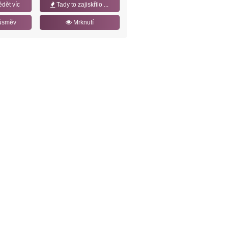
ědět víc
Tady to zajiskřilo ...
úsměv
Mrknutí