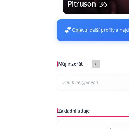
Pitruson
36
💕
Objevuj další profily a najd
Můj inzerát
<
>
Základní údaje