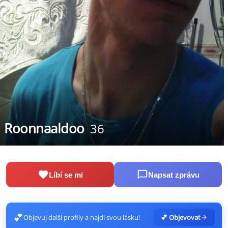
Roonnaaldoo
36
Líbí se mi
Napsat zprávu
💕
Objevuj další profily a najdi svou lásku!
💕 Objevovat