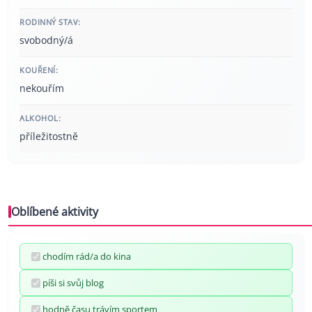
RODINNÝ STAV:
svobodný/á
KOUŘENÍ:
nekouřím
ALKOHOL:
příležitostně
Oblíbené aktivity
chodím rád/a do kina
píši si svůj blog
hodně času trávím sportem