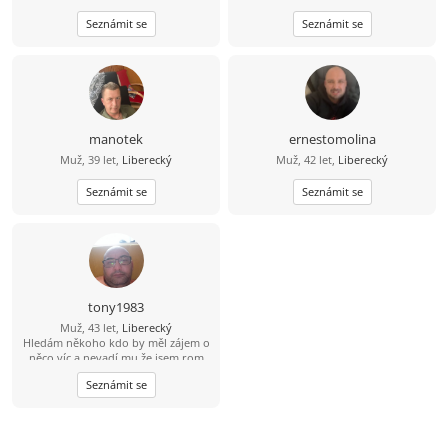
Seznámit se
Seznámit se
manotek
ernestomolina
Muž, 39 let,
Liberecký
Muž, 42 let,
Liberecký
Seznámit se
Seznámit se
tony1983
Muž, 43 let,
Liberecký
Hledám někoho kdo by měl zájem o
něco víc a nevadí mu že jsem rom
Seznámit se