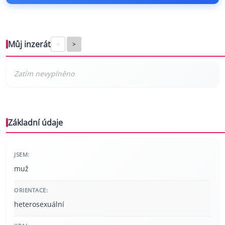
Můj inzerát
<
>
Základní údaje
JSEM:
muž
ORIENTACE:
heterosexuální