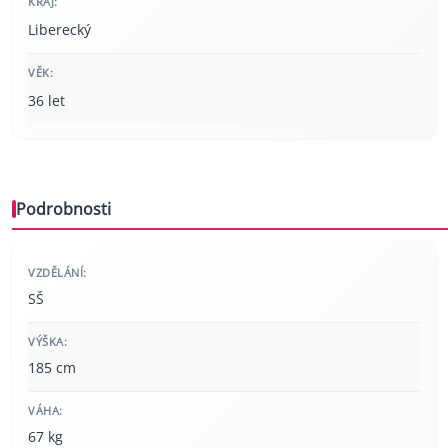
KRAJ:
Liberecký
VĚK:
36 let
Podrobnosti
VZDĚLÁNÍ:
SŠ
VÝŠKA:
185 cm
VÁHA:
67 kg