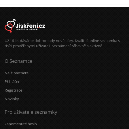
Už 16 let dáváme dohromady nové páry. Kvalitní online seznamka s
tisíci prověřenými uživateli. Seznámení zábavně a aktivně.
O Seznamce
Najít partnera
Přihlášení
Registrace
Novinky
Pro uživatele seznamky
Zapomenuté heslo