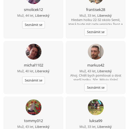
smolicek12
frantisek28
Muž, 44 let,
Liberecký
Muž, 33 let,
Liberecký
Hledam holku 22-32 okolo Semil,
která bude mit rada vesnicky život a
Seznámit se
zaroven mezinarodni (jazyky, atd)
Seznámit se
upřijmná, loajalni a bezdětna ktery
bude chtit časem založit rodinu.
Mam rad sporty, prochazky, hory,
moře a pomerne vsechno co život
nabizí.
michal1102
markus42
Muž, 40 let,
Liberecký
Muž, 43 let,
Liberecký
Ahoj. Chtěl bych pomilovat o dost
starší holku, 50+. Miluju lízání
Seznámit se
kundičky. Pokud mas zájem piš.
Seznámit se
tommy012
luksa99
Muž, 43 let,
Liberecký
Muž, 33 let,
Liberecký