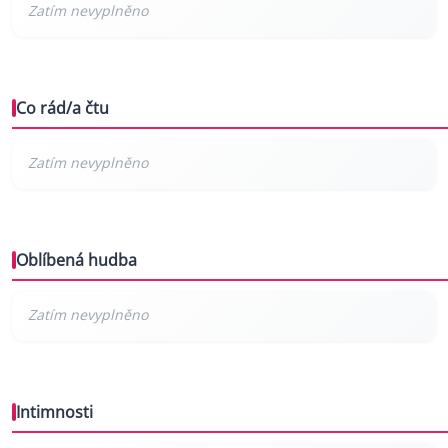
Co rád/a čtu
Oblíbená hudba
Intimnosti