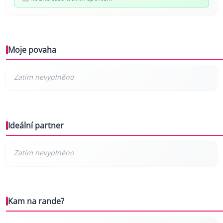
Moje povaha
Ideální partner
Kam na rande?