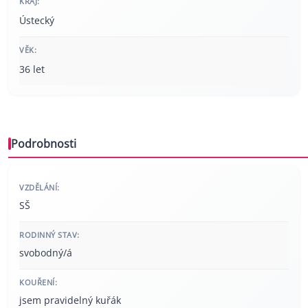
KRAJ:
Ústecký
VĚK:
36 let
Podrobnosti
VZDĚLÁNÍ:
SŠ
RODINNÝ STAV:
svobodný/á
KOUŘENÍ:
jsem pravidelný kuřák