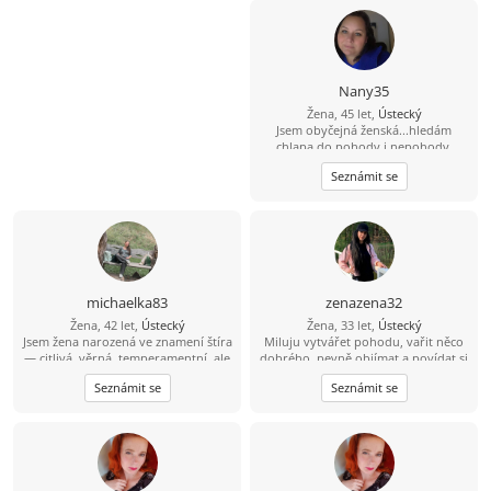
Nany35
Žena, 45 let,
Ústecký
Jsem obyčejná ženská...hledám
chlapa do pohody i nepohody.
Takového,který dá přednost rodině
Seznámit se
před hospodou a kamarády :-)
michaelka83
zenazena32
Žena, 42 let,
Ústecký
Žena, 33 let,
Ústecký
Jsem žena narozená ve znamení štíra
Miluju vytvářet pohodu, vařit něco
— citlivá, věrná, temperamentní, ale
dobrého, pevně objímat a povídat si
zároveň klidná duše, která má ráda
o všem možném až do rána. Sním o
Seznámit se
Seznámit se
upřímnost a opravdové lidi. Život
tom, že se setkám s mužem, se
mě naučil hodně, někdy i bolestivě,
kterým bude klidně, upřímně a
ale i přesto věřím, že hezké věci ještě
doopravdy. Prosím, napiš mi sám,
existují. Miluji přírodu, procházky
protože já nemohu napsat sama,
(klidně i noční), táborák, zpěv a
protože nemám VIP. tmavabrunetka
chvíle, kdy je člověku prostě dobře.
seznam.cz
Nevadí mi kempování, mám ráda