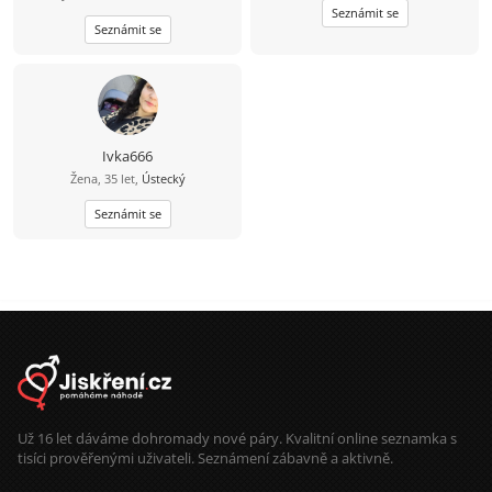
Seznámit se
Seznámit se
Ivka666
Žena, 35 let,
Ústecký
Seznámit se
Už 16 let dáváme dohromady nové páry. Kvalitní online seznamka s
tisíci prověřenými uživateli. Seznámení zábavně a aktivně.