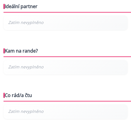
Ideální partner
Kam na rande?
Co rád/a čtu