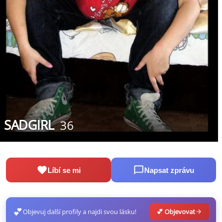
SADGIRL
36
Líbí se mi
Napsat zprávu
💕
Objevuj další profily a najdi svou lásku!
💕 Objevovat