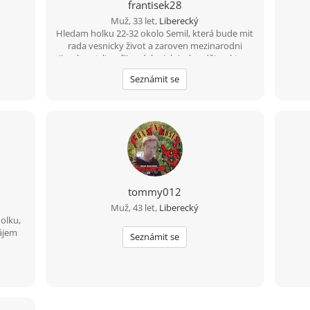
frantisek28
Muž, 33 let,
Liberecký
Hledam holku 22-32 okolo Semil, která bude mit
rada vesnicky život a zaroven mezinarodni
(jazyky, atd) upřijmná, loajalni a bezdětna ktery
bude chtit časem založit rodinu. Mam rad
Seznámit se
sporty, prochazky, hory, moře a pomerne
vsechno co život nabizí.
tommy012
Muž, 43 let,
Liberecký
holku,
zájem
Seznámit se