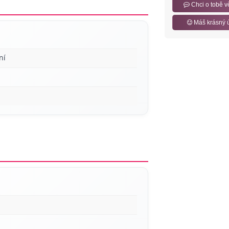
Chci o tobě v
Máš krásný 
ní