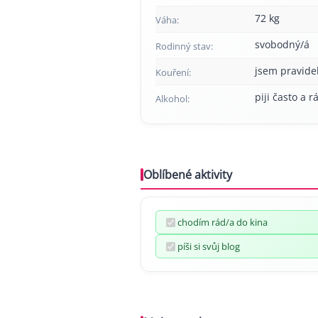
72 kg
Váha:
svobodný/á
Rodinný stav:
jsem pravide
Kouření:
piji často a r
Alkohol:
Oblíbené aktivity
chodím rád/a do kina
píši si svůj blog