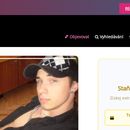
RE
💕 Objevovat
Vyhledávání
Staň
Získej ext
T