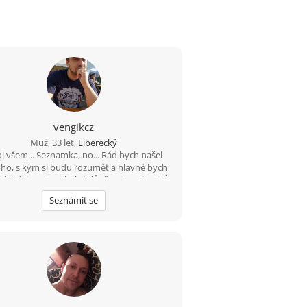
vengikcz
Muž, 33 let,
Liberecký
j všem... Seznamka, no... Rád bych našel
ho, s kým si budu rozumět a hlavně bych
ád, kdyby v tom byla i důvěra, tu mám teĎ
podkopanou asi nejvíce... :)
Seznámit se