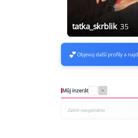
tatka_skrblik
35
💕
Objevuj další profily a najd
Můj inzerát
<
>