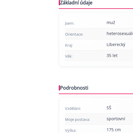
Základní údaje
muž
Jsem:
heterosexuál
Orientace:
Liberecký
Kraj:
35 let
Věk:
Podrobnosti
SŠ
Vzdělání:
sportovní
Moje postava:
175 cm
Výška: