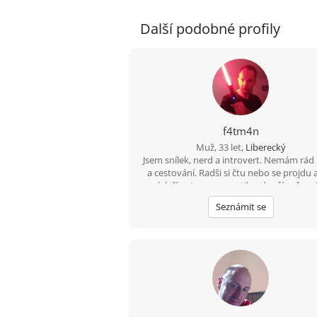
Další podobné profily
f4tm4n
Muž, 33 let,
Liberecký
Jsem snílek, nerd a introvert. Nemám rád
a cestování. Radši si čtu nebo se projdu 
modelařím. Jsem romantik a doufám že m
nějak přihraje do cesty stejně naladěnou
Seznámit se
která chce klid a pomalý život. Hledám n
čeho rád naliju zbylé roky života, ne jedn
romanci. Když mi řekneš že dáváš na čaj a 
pustíme dvě věže máš vyhráno :D