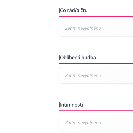
Co rád/a čtu
Oblíbená hudba
Intimnosti