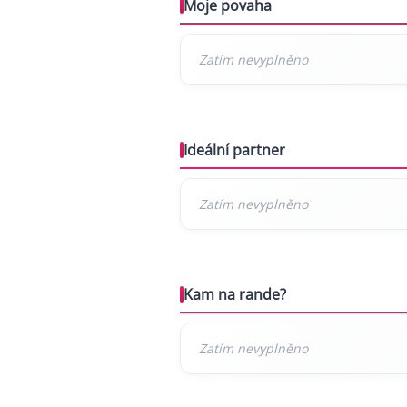
Moje povaha
Ideální partner
Kam na rande?