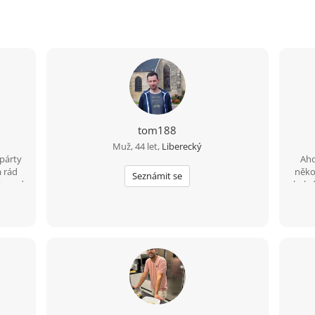
tom188
Muž, 44 let,
Liberecký
 párty
Aho
a rád
něko
Seznámit se
i osud
byl r
 duši
ěco do
odenní
pak si