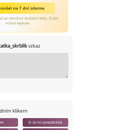
oušet na 7 dní zdarma
až po skončení zkušební doby. Zrušit
můžeš kdykoliv.
tatka_skrblik
vzkaz
edním klikem
 mi
Jsi mi sympatický/á