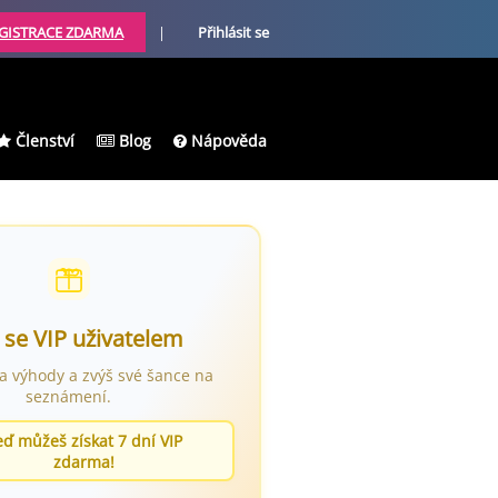
GISTRACE ZDARMA
|
Přihlásit se
Členství
Blog
Nápověda
 se VIP uživatelem
ra výhody a zvýš své šance na
seznámení.
eď můžeš získat 7 dní VIP
zdarma!