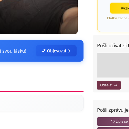
Vyzk
Platba začne 
Pošli uživateli
i svou lásku!
💕 Objevovat
Odeslat
Pošli zprávu j
Líbíš se