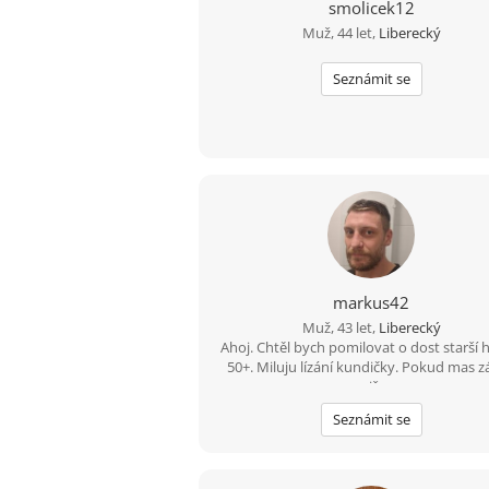
smolicek12
Muž, 44 let,
Liberecký
Seznámit se
markus42
Muž, 43 let,
Liberecký
Ahoj. Chtěl bych pomilovat o dost starší 
50+. Miluju lízání kundičky. Pokud mas 
piš.
Seznámit se