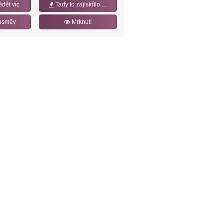
ědět víc
Tady to zajiskřilo ...
úsměv
Mrknutí