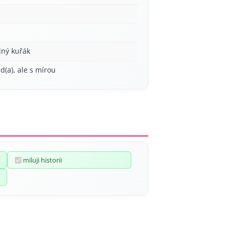
lný kuřák
ád(a), ale s mírou
miluji historii