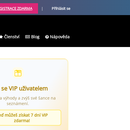
GISTRACE ZDARMA
|
Přihlásit se
Členství
Blog
Nápověda
 se VIP uživatelem
ra výhody a zvýš své šance na
seznámení.
eď můžeš získat 7 dní VIP
zdarma!