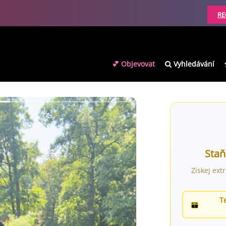
RE
💕 Objevovat
Vyhledávání
Staň
Získej ext
T