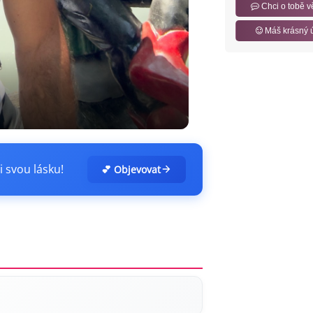
Chci o tobě v
Máš krásný 
i svou lásku!
💕 Objevovat