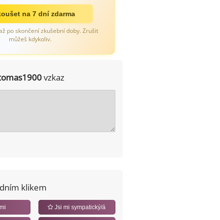
oušet na 7 dní zdarma
až po skončení zkušební doby. Zrušit
můžeš kdykoliv.
tomas1900
vzkaz
edním klikem
 mi
Jsi mi sympatický/á