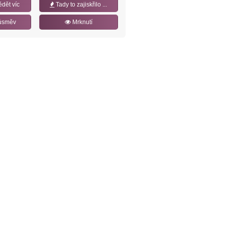
ědět víc
Tady to zajiskřilo ...
úsměv
Mrknutí