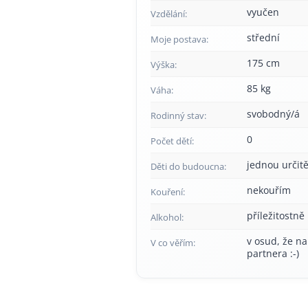
vyučen
Vzdělání:
střední
Moje postava:
175 cm
Výška:
85 kg
Váha:
svobodný/á
Rodinný stav:
0
Počet dětí:
jednou určitě
Děti do budoucna:
nekouřím
Kouření:
příležitostně
Alkohol:
v osud, že na
V co věřím:
partnera :-)