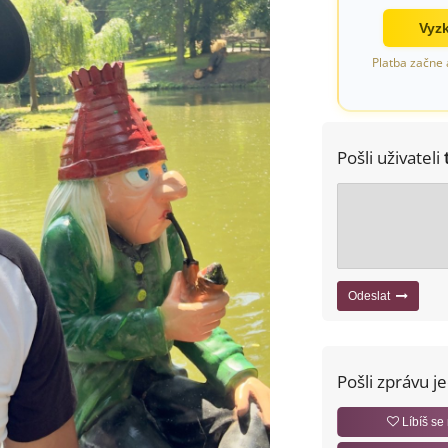
Vyzk
Platba začne 
Pošli uživateli
Odeslat
Pošli zprávu j
Líbíš se