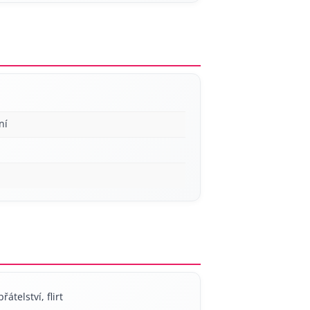
ní
řátelství, flirt