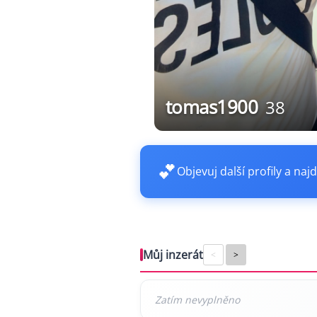
tomas1900
38
💕
Objevuj další profily a najd
Můj inzerát
<
>