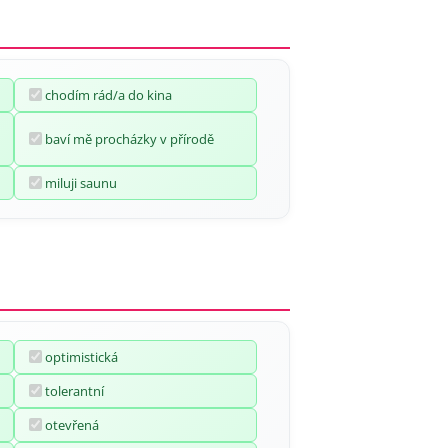
chodím rád/a do kina
baví mě procházky v přírodě
miluji saunu
optimistická
tolerantní
otevřená