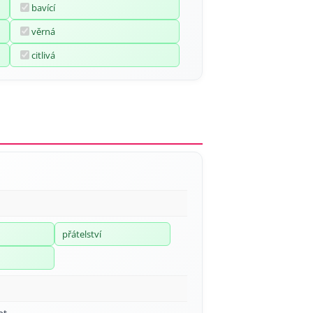
bavící
věrná
citlivá
přátelství