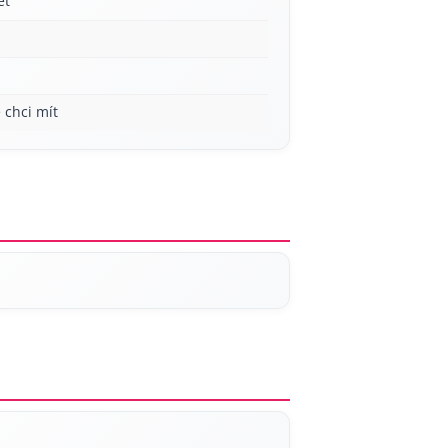
et
 chci mít