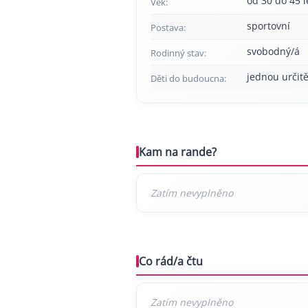
od 30 do 45 l
Věk:
sportovní
Postava:
svobodný/á
Rodinný stav:
jednou určitě
Děti do budoucna:
Kam na rande?
Co rád/a čtu