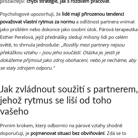
prozaičtější:
chybí strategie, jak s rozdílem pracovat
.
Psychologové upozorňují, že
lidé mají přirozenou tendenci
považovat vlastní rytmus za normu
a odlišnost partnera vnímat
jako problém nebo dokonce jako osobní útok. Párová terapeutka
Esther Perelová, jejíž přednášky sledují miliony lidí po celém
světě, to shrnula jednoduše:
„Rozdíly mezi partnery nejsou
překážkou vztahu – jsou jeho součástí. Otázka je, jestli je
dokážeme přijmout jako zdroj obohacení, nebo je necháme, aby
se staly zdrojem odporu."
Jak zvládnout soužití s partnerem,
jehož rytmus se liší od toho
vašeho
Prvním krokem, který odborníci na párové vztahy shodně
doporučují, je
pojmenovat situaci bez obviňování
. Zdá se to