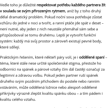
Vedle toho je důležité
respektovat potřebu každého partnera žít
v souladu se svým přirozeným rytmem
, aniž by z toho druhý
dělal dramatický problém. Pokud noční sova potřebuje zůstat
vzhůru do jedné v noci a tvořit, a ranní ptáče jde spát v deset –
není nutné, aby jeden z nich neustále přemáhal sám sebe a
přizpůsoboval se tomu druhému. Lepší je vytvořit funkční
systém: každý má svůj prostor a zároveň existují pevné body,
které sdílejí.
Praktickým řešením, které někteří páry volí, je i
oddělené spaní
–
téma, které stále nese určité společenské stigma, přestože ho
odborníci na spánek a párové vztahy čím dál častěji označují za
legitimní a zdravou volbu. Pokud jeden partner ruší spánek
druhého svým pozdním příchodem do postele nebo ranním
vstáváním, může oddělená ložnice nebo alespoň oddělené
přikrývky výrazně zlepšit kvalitu spánku obou – a tím pádem i
kvalitu celého vztahu.