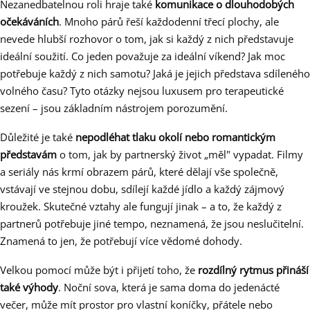
Nezanedbatelnou roli hraje také
komunikace o dlouhodobých
očekáváních
. Mnoho párů řeší každodenní třecí plochy, ale
nevede hlubší rozhovor o tom, jak si každý z nich představuje
ideální soužití. Co jeden považuje za ideální víkend? Jak moc
potřebuje každý z nich samotu? Jaká je jejich představa sdíleného
volného času? Tyto otázky nejsou luxusem pro terapeutické
sezení – jsou základním nástrojem porozumění.
Důležité je také
nepodléhat tlaku okolí nebo romantickým
představám
o tom, jak by partnerský život „měl" vypadat. Filmy
a seriály nás krmí obrazem párů, které dělají vše společně,
vstávají ve stejnou dobu, sdílejí každé jídlo a každý zájmový
kroužek. Skutečné vztahy ale fungují jinak – a to, že každý z
partnerů potřebuje jiné tempo, neznamená, že jsou neslučitelní.
Znamená to jen, že potřebují více vědomé dohody.
Velkou pomocí může být i přijetí toho, že
rozdílný rytmus přináší
také výhody
. Noční sova, která je sama doma do jedenácté
večer, může mít prostor pro vlastní koníčky, přátele nebo