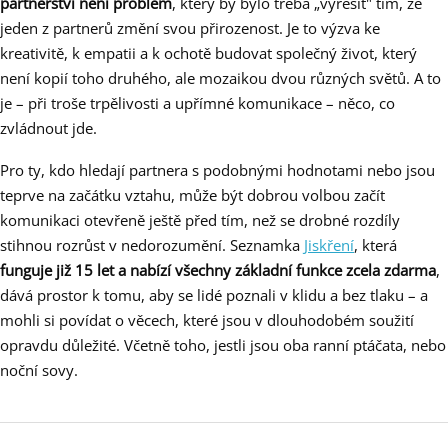
partnerství není problém
, který by bylo třeba „vyřešit" tím, že
jeden z partnerů změní svou přirozenost. Je to výzva ke
kreativitě, k empatii a k ochotě budovat společný život, který
není kopií toho druhého, ale mozaikou dvou různých světů. A to
je – při troše trpělivosti a upřímné komunikace – něco, co
zvládnout jde.
Pro ty, kdo hledají partnera s podobnými hodnotami nebo jsou
teprve na začátku vztahu, může být dobrou volbou začít
komunikaci otevřeně ještě před tím, než se drobné rozdíly
stihnou rozrůst v nedorozumění. Seznamka
Jiskření
, která
funguje již 15 let a nabízí všechny základní funkce zcela zdarma
,
dává prostor k tomu, aby se lidé poznali v klidu a bez tlaku – a
mohli si povídat o věcech, které jsou v dlouhodobém soužití
opravdu důležité. Včetně toho, jestli jsou oba ranní ptáčata, nebo
noční sovy.