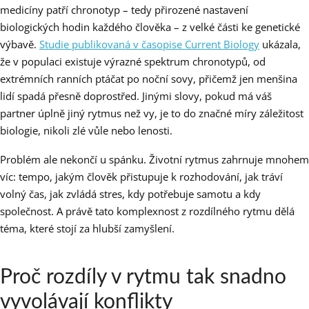
medicíny patří chronotyp – tedy přirozené nastavení
biologických hodin každého člověka – z velké části ke genetické
výbavě.
Studie publikovaná v časopise Current Biology
ukázala,
že v populaci existuje výrazné spektrum chronotypů, od
extrémních ranních ptáčat po noční sovy, přičemž jen menšina
lidí spadá přesně doprostřed. Jinými slovy, pokud má váš
partner úplně jiný rytmus než vy, je to do značné míry záležitost
biologie, nikoli zlé vůle nebo lenosti.
Problém ale nekončí u spánku. Životní rytmus zahrnuje mnohem
víc: tempo, jakým člověk přistupuje k rozhodování, jak tráví
volný čas, jak zvládá stres, kdy potřebuje samotu a kdy
společnost. A právě tato komplexnost z rozdílného rytmu dělá
téma, které stojí za hlubší zamyšlení.
Proč rozdíly v rytmu tak snadno
vyvolávají konflikty