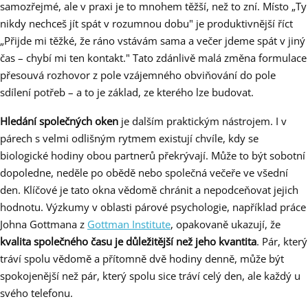
samozřejmé, ale v praxi je to mnohem těžší, než to zní. Místo „Ty
nikdy nechceš jít spát v rozumnou dobu" je produktivnější říct
„Přijde mi těžké, že ráno vstávám sama a večer jdeme spát v jiný
čas – chybí mi ten kontakt." Tato zdánlivě malá změna formulace
přesouvá rozhovor z pole vzájemného obviňování do pole
sdílení potřeb – a to je základ, ze kterého lze budovat.
Hledání společných oken
je dalším praktickým nástrojem. I v
párech s velmi odlišným rytmem existují chvíle, kdy se
biologické hodiny obou partnerů překrývají. Může to být sobotní
dopoledne, neděle po obědě nebo společná večeře ve všední
den. Klíčové je tato okna vědomě chránit a nepodceňovat jejich
hodnotu. Výzkumy v oblasti párové psychologie, například práce
Johna Gottmana z
Gottman Institute
, opakovaně ukazují, že
kvalita společného času je důležitější než jeho kvantita
. Pár, který
tráví spolu vědomě a přítomně dvě hodiny denně, může být
spokojenější než pár, který spolu sice tráví celý den, ale každý u
svého telefonu.