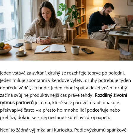
Jeden vstává za svítání, druhý se rozehřeje teprve po poledni.
Jeden miluje spontánní víkendové výlety, druhý potřebuje týden
dopředu vědět, co bude. Jeden chodí spát v deset večer, druhý
začíná svůj nejproduktivnější čas právě tehdy.
Rozdílný životní
rytmus partnerů
je téma, které se v párové terapii opakuje
překvapivě často – a přesto ho mnoho lidí podceňuje nebo
přehlíží, dokud se z něj nestane skutečný zdroj napětí.
Není to žádná výjimka ani kuriozita. Podle výzkumů spánkové