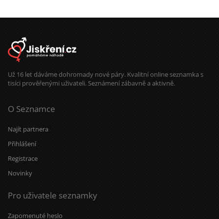
Už 16 let dáváme dohromady nové páry. Kvalitní online seznamka s
tisíci prověřenými uživateli. Seznámení zábavně a aktivně.
O Seznamce
Najít partnera
Přihlášení
Registrace
Novinky
Pro uživatele seznamky
Zapomenuté heslo