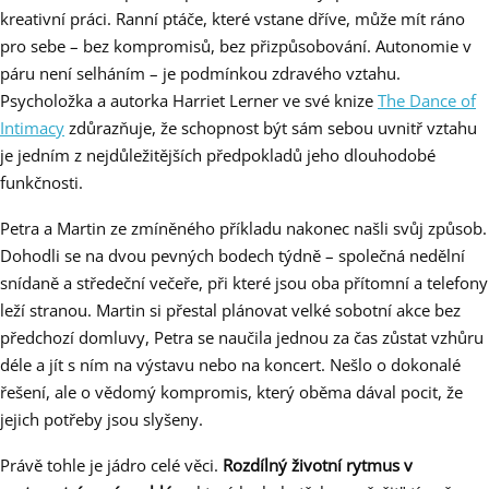
kreativní práci. Ranní ptáče, které vstane dříve, může mít ráno
pro sebe – bez kompromisů, bez přizpůsobování. Autonomie v
páru není selháním – je podmínkou zdravého vztahu.
Psycholožka a autorka Harriet Lerner ve své knize
The Dance of
Intimacy
zdůrazňuje, že schopnost být sám sebou uvnitř vztahu
je jedním z nejdůležitějších předpokladů jeho dlouhodobé
funkčnosti.
Petra a Martin ze zmíněného příkladu nakonec našli svůj způsob.
Dohodli se na dvou pevných bodech týdně – společná nedělní
snídaně a středeční večeře, při které jsou oba přítomní a telefony
leží stranou. Martin si přestal plánovat velké sobotní akce bez
předchozí domluvy, Petra se naučila jednou za čas zůstat vzhůru
déle a jít s ním na výstavu nebo na koncert. Nešlo o dokonalé
řešení, ale o vědomý kompromis, který oběma dával pocit, že
jejich potřeby jsou slyšeny.
Právě tohle je jádro celé věci.
Rozdílný životní rytmus v