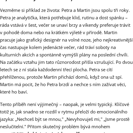
Vezměme si příklad ze života: Petra a Martin jsou spolu tři roky.
Petra je analytička, která potřebuje klid, rutinu a dost spánku –
ráda vstává v šest, večer se unaví brzy a víkendy preferuje trávit
v pohodě doma nebo na krátkém výletě v přírodě. Martin
pracuje jako grafický designér na volné noze, jeho nejkreativnější
čas nastupuje kolem jedenácté večer, rád tráví soboty na
kulturních akcích a spontánně vymýšlí plány na poslední chvíli.
Na začátku vztahu jim tato různorodost přišla vzrušující. Po dvou
letech se z ní stala každodenní třecí plocha. Petra se cítí
přehlíženou, protože Martin přichází domů, když ona už spí.
Martin má pocit, že ho Petra brzdí a nechce s ním zažívat věci,
které ho baví.
Tento příběh není výjimečný – naopak, je velmi typický. Klíčové
totiž je, jak snadno se rozdíl v rytmu přeloží do emocionálního
jazyka: „Nechceš být se mnou," „Nevyhovuješ mi," „Jsme prostě
neslučitelní." Přitom skutečný problém bývá mnohem