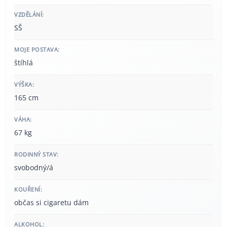
VZDĚLÁNÍ:
SŠ
MOJE POSTAVA:
štíhlá
VÝŠKA:
165 cm
VÁHA:
67 kg
RODINNÝ STAV:
svobodný/á
KOUŘENÍ:
občas si cigaretu dám
ALKOHOL: