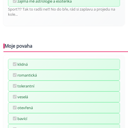
zajímá mě astrologie a esoterika
Sport?!? Tak to radši ne!!! No do bře, rád si zaplavu a projedu na
kole...
Moje povaha
klidná
romantická
tolerantní
veselá
otevřená
bavící