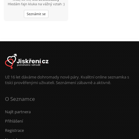
Hledám fajn kluka na vážný vztah :)
Seznámit se
Už 16 let dáváme dohromady nové páry. Kvalitní online seznamka s
tisíci prověřenými uživateli. Seznámení zábavně a aktivně.
O Seznamce
Najít partnera
Přihlášení
Registrace