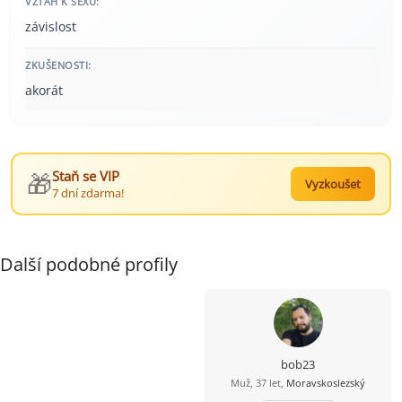
VZTAH K SEXU:
závislost
ZKUŠENOSTI:
akorát
🎁
Staň se VIP
Vyzkoušet
7 dní zdarma!
Další podobné profily
bob23
Muž, 37 let,
Moravskoslezský