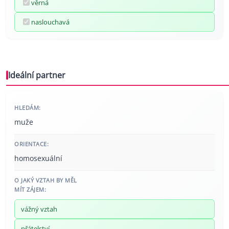
věrná
naslouchavá
Ideální partner
HLEDÁM:
muže
ORIENTACE:
homosexuální
O JAKÝ VZTAH BY MĚL
MÍT ZÁJEM:
vážný vztah
přátelství