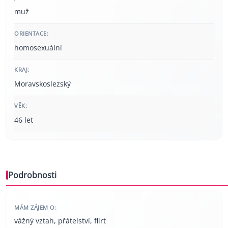
muž
ORIENTACE:
homosexuální
KRAJ:
Moravskoslezský
VĚK:
46 let
Podrobnosti
MÁM ZÁJEM O:
vážný vztah, přátelství, flirt