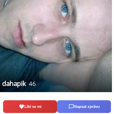
dahapik
46
Líbí se mi
Napsat zprávu