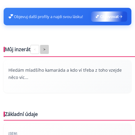
💕
Objevuj další profily a najdi svou lásku!
💕 Objevovat
Můj inzerát
<
>
Hledám mladšího kamaráda a kdo ví třeba z toho vzejde
něco víc...
Základní údaje
JSEM: