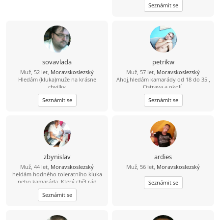
Seznámit se
sovavlada
petrikw
Muž, 52 let,
Moravskoslezský
Muž, 57 let,
Moravskoslezský
Hledám (kluka)muže na krásne
Ahoj,hledám kamarády od 18 do 35 ,
chvilky
Ostrava a okolí.
Seznámit se
Seznámit se
zbynislav
ardies
Muž, 44 let,
Moravskoslezský
Muž, 56 let,
Moravskoslezský
heldám hodného toleratního kluka
nebo kamaráda. Který chěl rád
Seznámit se
poznat přírodu,zámky hrady, nebo
Seznámit se
více