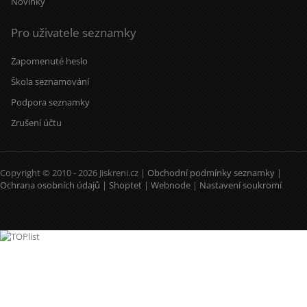
Novinky
Pro uživatele seznamky
Zapomenuté heslo
Škola seznamování
Podpora seznamky
Zrušení účtu
Copyright © 2010 - 2026 Jiskreni.cz |
Obchodní podmínky seznamky
|
Ochrana osobních údajů
|
Shoptet
|
Webnode
|
Nastavení soukromí