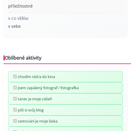
příležitostně
V CO VĚŘÍM:
v sebe
Oblíbené aktivity
chodím rád/a do kina
jsem zapálený fotograf / fotografka
tanec je moje vášeň
píši si svůj blog
cestování je moje láska