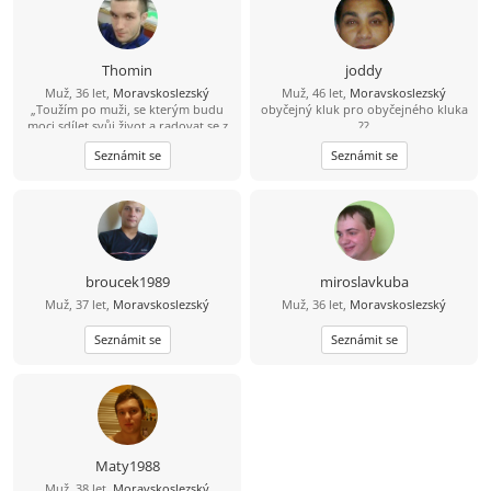
Thomin
joddy
Muž, 36 let,
Moravskoslezský
Muž, 46 let,
Moravskoslezský
„Toužím po muži, se kterým budu
obyčejný kluk pro obyčejného kluka
moci sdílet svůj život a radovat se z
??
každého nového dne v jeho
Seznámit se
Seznámit se
společnosti.“
broucek1989
miroslavkuba
Muž, 37 let,
Moravskoslezský
Muž, 36 let,
Moravskoslezský
Seznámit se
Seznámit se
Maty1988
Muž, 38 let,
Moravskoslezský