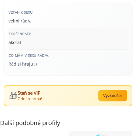
VZTAH K SEXU:
velmi rád/a
ZKUŠENOSTI:
akorát
CO MÁM V SEXU RÁD/A:
Rád si hraju ;)
🎁
Staň se VIP
Vyzkoušet
7 dní zdarma!
Další podobné profily