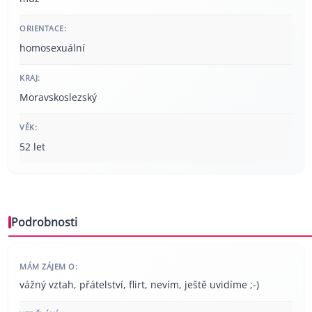
ORIENTACE:
homosexuální
KRAJ:
Moravskoslezský
VĚK:
52 let
Podrobnosti
MÁM ZÁJEM O:
vážný vztah, přátelství, flirt, nevím, ještě uvidíme ;-)