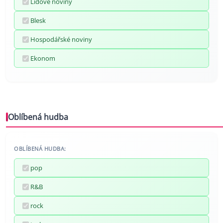
Lidové noviny
Blesk
Hospodářské noviny
Ekonom
Oblíbená hudba
OBLÍBENÁ HUDBA:
pop
R&B
rock