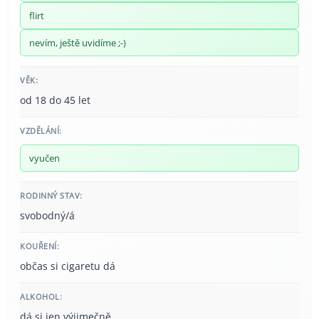
flirt
nevím, ještě uvidíme ;-)
VĚK:
od 18 do 45 let
VZDĚLÁNÍ:
vyučen
RODINNÝ STAV:
svobodný/á
KOUŘENÍ:
občas si cigaretu dá
ALKOHOL:
dá si jen výjimečně