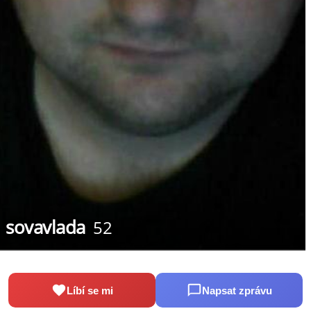
sovavlada
52
Líbí se mi
Napsat zprávu