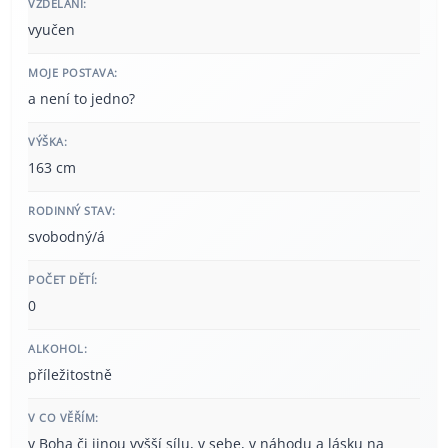
VZDĚLÁNÍ:
vyučen
MOJE POSTAVA:
a není to jedno?
VÝŠKA:
163 cm
RODINNÝ STAV:
svobodný/á
POČET DĚTÍ:
0
ALKOHOL:
příležitostně
V CO VĚŘÍM:
v Boha či jinou vyšší sílu, v sebe, v náhodu a lásku na