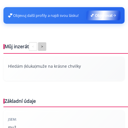
💕
Objevuj další profily a najdi svou lásku!
💕 Objevovat
Můj inzerát
<
>
Hledám (kluka)muže na krásne chvilky
Základní údaje
JSEM:
muž