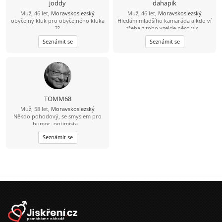
joddy
dahapik
Muž, 46 let,
Moravskoslezský
Muž, 46 let,
Moravskoslezský
obyčejný kluk pro obyčejného kluka
Hledám mladšího kamaráda a kdo ví
??
třeba z toho vzejde něco víc...
Seznámit se
Seznámit se
TOMM68
Muž, 58 let,
Moravskoslezský
Někdo pohodový, se smyslem pro
humor, optimista...
Seznámit se