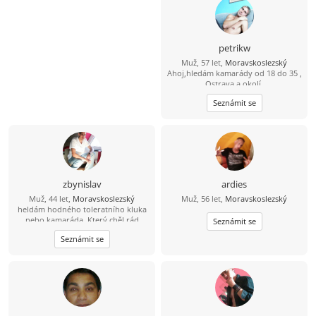
petrikw
Muž, 57 let,
Moravskoslezský
Ahoj,hledám kamarády od 18 do 35 ,
Ostrava a okolí.
Seznámit se
zbynislav
ardies
Muž, 44 let,
Moravskoslezský
Muž, 56 let,
Moravskoslezský
heldám hodného toleratního kluka
nebo kamaráda. Který chěl rád
Seznámit se
poznat přírodu,zámky hrady, nebo
Seznámit se
více