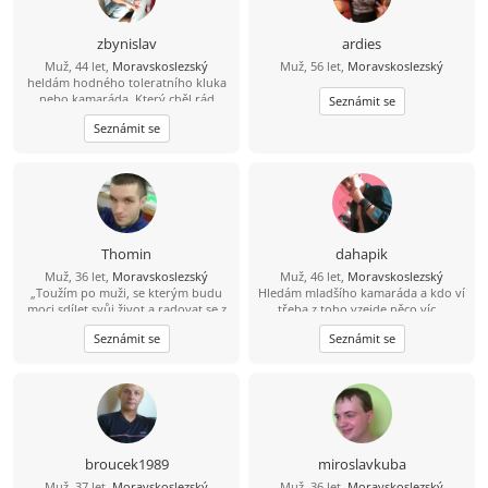
zbynislav
ardies
Muž, 44 let,
Moravskoslezský
Muž, 56 let,
Moravskoslezský
heldám hodného toleratního kluka
nebo kamaráda. Který chěl rád
Seznámit se
poznat přírodu,zámky hrady, nebo
Seznámit se
více
Thomin
dahapik
Muž, 36 let,
Moravskoslezský
Muž, 46 let,
Moravskoslezský
„Toužím po muži, se kterým budu
Hledám mladšího kamaráda a kdo ví
moci sdílet svůj život a radovat se z
třeba z toho vzejde něco víc...
každého nového dne v jeho
Seznámit se
Seznámit se
společnosti.“
broucek1989
miroslavkuba
Muž, 37 let,
Moravskoslezský
Muž, 36 let,
Moravskoslezský