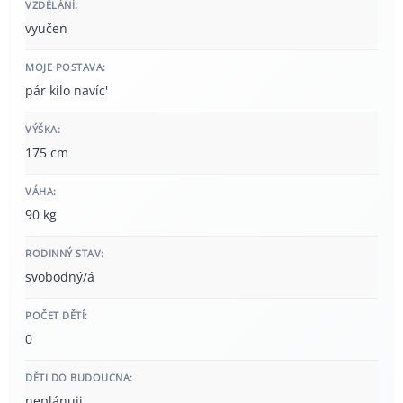
VZDĚLÁNÍ:
vyučen
MOJE POSTAVA:
pár kilo navíc'
VÝŠKA:
175 cm
VÁHA:
90 kg
RODINNÝ STAV:
svobodný/á
POČET DĚTÍ:
0
DĚTI DO BUDOUCNA:
neplánuji