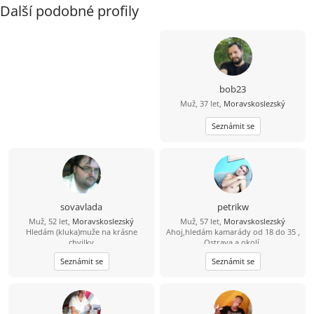
Další podobné profily
bob23
Muž, 37 let,
Moravskoslezský
Seznámit se
sovavlada
petrikw
Muž, 52 let,
Moravskoslezský
Muž, 57 let,
Moravskoslezský
Hledám (kluka)muže na krásne
Ahoj,hledám kamarády od 18 do 35 ,
chvilky
Ostrava a okolí.
Seznámit se
Seznámit se