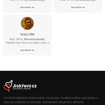
Seznámit se
Seznámit se
Maty1988
Muž, 38 let,
Moravskoslezský
Hledám fajn kluka na vážný vztah :)
Seznámit se
Už 16 let dáváme dohromady nové páry. Kvalitní online seznamka s
tisíci prověřenými uživateli. Seznámení zábavně a aktivně.