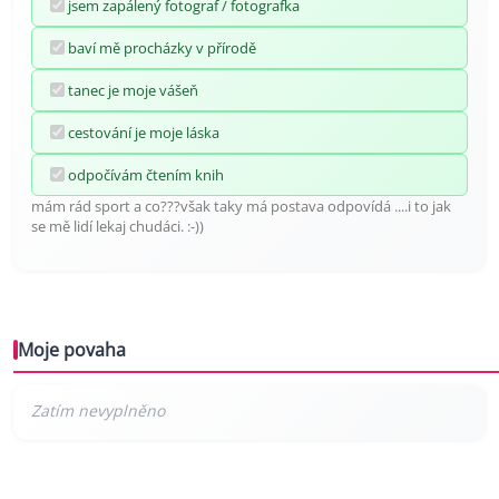
jsem zapálený fotograf / fotografka
baví mě procházky v přírodě
tanec je moje vášeň
cestování je moje láska
odpočívám čtením knih
mám rád sport a co???však taky má postava odpovídá ....i to jak
se mě lidí lekaj chudáci. :-))
Moje povaha