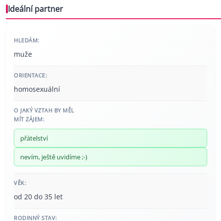
Ideální partner
HLEDÁM:
muže
ORIENTACE:
homosexuální
O JAKÝ VZTAH BY MĚL
MÍT ZÁJEM:
přátelství
nevím, ještě uvidíme ;-)
VĚK:
od 20 do 35 let
RODINNÝ STAV: