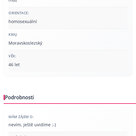
ORIENTACE:
homosexuální
KRAJ:
Moravskoslezský
VĚK:
46 let
Podrobnosti
MÁM ZÁJEM O:
nevím, ještě uvidíme ;-)