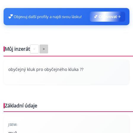
💕
Objevuj další profily a najdi svou lásku!
💕 Objevovat
Můj inzerát
<
>
obyčejný kluk pro obyčejného kluka ??
Základní údaje
JSEM:
muž