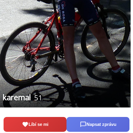
karemal
51
Líbí se mi
Napsat zprávu