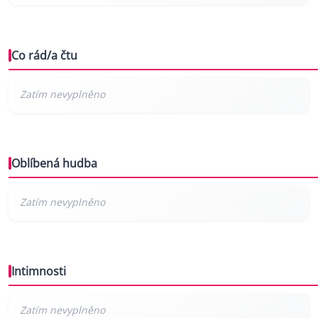
Co rád/a čtu
Oblíbená hudba
Intimnosti