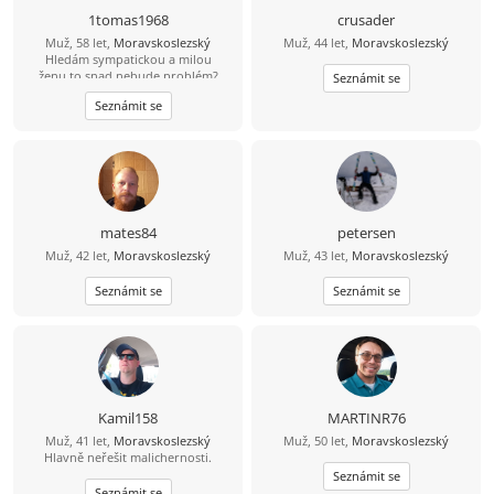
1tomas1968
crusader
Muž, 58 let,
Moravskoslezský
Muž, 44 let,
Moravskoslezský
Hledám sympatickou a milou
ženu,to snad nebude problém?
Seznámit se
Seznámit se
mates84
petersen
Muž, 42 let,
Moravskoslezský
Muž, 43 let,
Moravskoslezský
Seznámit se
Seznámit se
Kamil158
MARTINR76
Muž, 41 let,
Moravskoslezský
Muž, 50 let,
Moravskoslezský
Hlavně neřešit malichernosti.
Seznámit se
Seznámit se