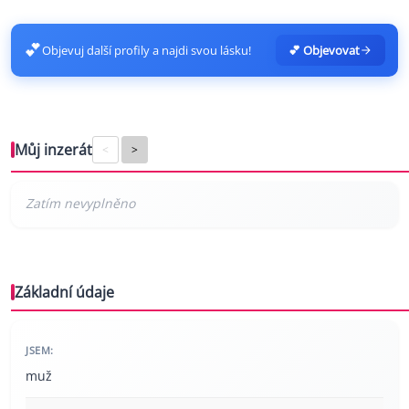
💕
Objevuj další profily a najdi svou lásku!
💕 Objevovat
Můj inzerát
<
>
Základní údaje
JSEM:
muž