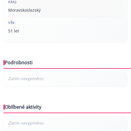
KRAJ:
Moravskoslezský
VĚK:
51 let
Podrobnosti
Oblíbené aktivity