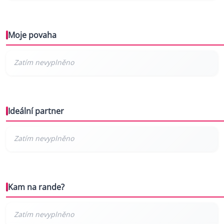
Moje povaha
Ideální partner
Kam na rande?