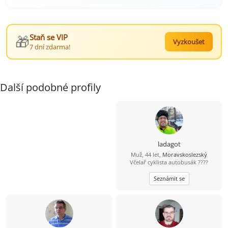
🎁
Staň se VIP
Vyzkoušet
7 dní zdarma!
Další podobné profily
ladagot
Muž, 44 let,
Moravskoslezský
Včelař cyklista autobusák ????
Seznámit se