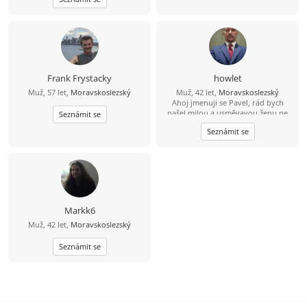
Frank Frystacky
howlet
Muž, 57 let,
Moravskoslezský
Muž, 42 let,
Moravskoslezský
Ahoj jmenuji se Pavel, rád bych
našel milou a usměvavou ženu ne
Seznámit se
jen na pokec ale pokud možno i na
Seznámit se
vážný vztah mezi 26 a 49 lety, pokud
budeš chtít ozvi se, budu moc rád
Markk6
Muž, 42 let,
Moravskoslezský
Seznámit se