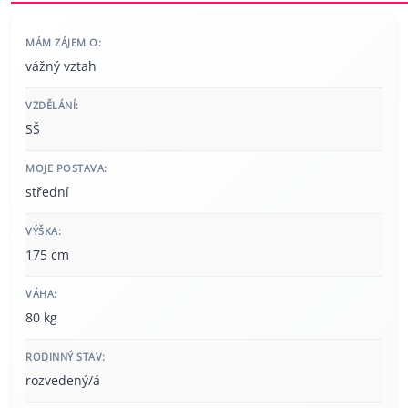
MÁM ZÁJEM O:
vážný vztah
VZDĚLÁNÍ:
SŠ
MOJE POSTAVA:
střední
VÝŠKA:
175 cm
VÁHA:
80 kg
RODINNÝ STAV:
rozvedený/á