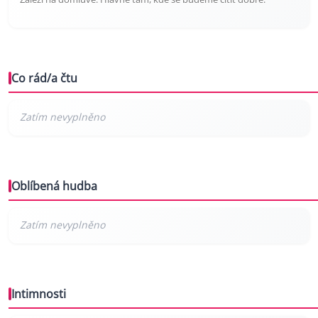
Co rád/a čtu
Oblíbená hudba
Intimnosti