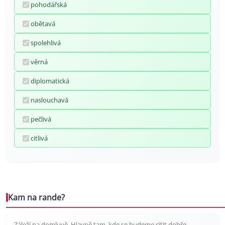
pohodářská
obětavá
spolehlivá
věrná
diplomatická
naslouchavá
pečlivá
citlivá
Kam na rande?
Záleží na domluvě. Hlavně tam, kde se budeme cítit dobře.