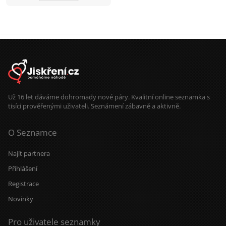
Už 16 let dáváme dohromady nové páry. Kvalitní online seznamka s
tisíci prověřenými uživateli. Seznámení zábavně a aktivně.
O Seznamce
Najít partnera
Přihlášení
Registrace
Novinky
Pro uživatele seznamky