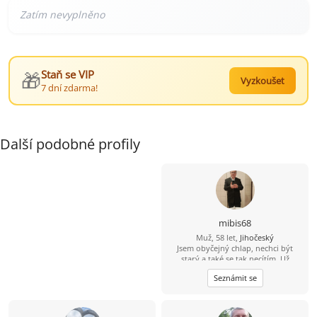
🎁
Staň se VIP
Vyzkoušet
7 dní zdarma!
Další podobné profily
mibis68
Muž, 58 let,
Jihočeský
Jsem obyčejný chlap, nechci být
starý a také se tak necítím. Už
dlouho jsem někomu neřekl
Seznámit se
"miláčku, lásko". Chtěl bych poznat
spíše štíhlou ženu, která by to chtěla
slyšet a které bych stál za to, abych
to i já slyšel iod ní. Jinak dílna,