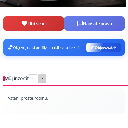
Líbí se mi
Napsat zprávu
💕
Objevuj další profily a najdi svou lásku!
💕 Objevovat
Můj inzerát
<
>
Vztah, prostě rodinu.