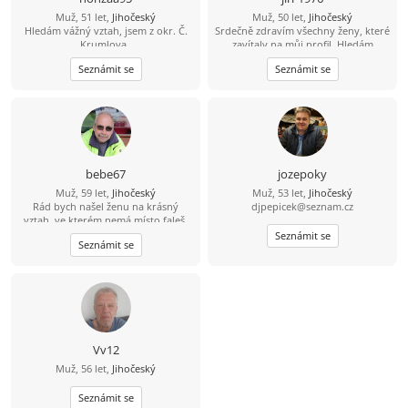
Muž, 51 let,
Jihočeský
Muž, 50 let,
Jihočeský
Hledám vážný vztah, jsem z okr. Č.
Srdečně zdravím všechny ženy, které
Krumlova,.
zavítaly na můj profil. Hledám
pohodovou ženu, která pečuje o své
Seznámit se
Seznámit se
tělo i duši, žije vědomě a aktivně.
Jsem člověk, který ví, že hledá jednu
z tisíce - tu, se kterou si budeme
ladit myšlením i životním stylem.
Miluju přírodu, zvířata a výlety tam,
kde je ticho, čerstvý vzduch a pěkný
výhled do krajiny. Východy i západy
slunce jsou pro mě malý rituál. Rád
bebe67
jozepoky
spím někdy pod širákem u jezer, řek
Muž, 59 let,
Jihočeský
Muž, 53 let,
Jihočeský
a lesních pramenů. Občas chodím
Rád bych našel ženu na krásný
djpepicek@seznam.cz
bosky - i přes žhavé uhlíky. A hotel s
vztah, ve kterém nemá místo faleš.
bazénem? Ten si taky užiju. Už přes
Ženu které bych mohl věřit.
deset let si peču kváskový žitný
Seznámit se
Seznámit se
chleba. Naučil mě, že dobré věci
potřebují čas. Mouku mám ze mlejna
a sůl je pro mě nad zlato. Třtinový
cukr mám doma jen pro návštěvy.
Roky nesladím - mám sladký život a
med od pana včelaře/kamaráda.
Zmrzlinu si občas rád dám. Ocením
partnerku, která má podobnou
Vv12
energii. A když se naše cesty
Muž, 56 let,
Jihočeský
protnou, vezmu to jako znamení, že
vesmír má občas opravdu dobré
Seznámit se
načasování.