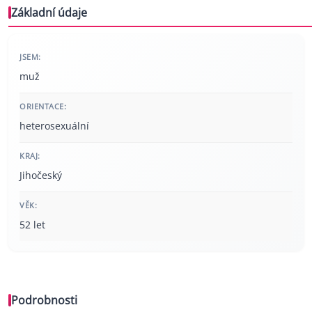
Základní údaje
JSEM:
muž
ORIENTACE:
heterosexuální
KRAJ:
Jihočeský
VĚK:
52 let
Podrobnosti