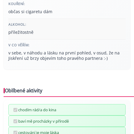
KOUŘENÍ:
občas si cigaretu dám
ALKOHOL:
příležitostně
V CO VĚŘÍM:
v sebe, v náhodu a lásku na první pohled, v osud, že na
Jiskření už brzy objevím toho pravého partnera :-)
Oblíbené aktivity
chodím rád/a do kina
baví mě procházky v přírodě
cestování je moje láska