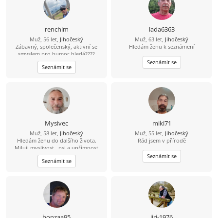
zahrádka, dům, kolo, voda,
houbaření, cross golf, trochu tanec,
hudba, atd.
renchim
lada6363
Muž, 56 let,
Jihočeský
Muž, 63 let,
Jihočeský
Zábavný, společenský, aktivní se
Hledám ženu k seznámení
smyslem pro humor hledá????
Najdu????
Seznámit se
Seznámit se
Mysivec
miki71
Muž, 58 let,
Jihočeský
Muž, 55 let,
Jihočeský
Hledám ženu do dalšího života.
Rád jsem v přírodě
Miluji myslivost , psi a upřímnost
Seznámit se
Seznámit se
honzaa95
jiri-1976