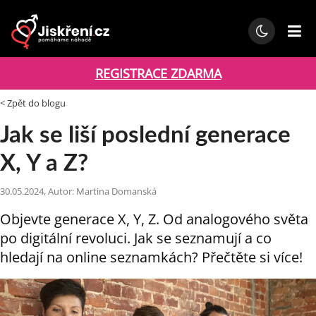
REGISTRACE ZDARMA
< Zpět do blogu
Jak se liší poslední generace
X, Y a Z?
30.05.2024, Autor: Martina Domanská
Objevte generace X, Y, Z. Od analogového světa
po digitální revoluci. Jak se seznamují a co
hledají na online seznamkách? Přečtěte si více!