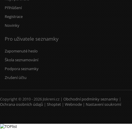
Přihlášení
Registrace
Novinky
Pro uživatele seznamky
Zapomenuté heslo
Škola seznamování
Podpora seznamky
Zrušení účtu
Copyright © 2010 - 2026 Jiskreni.cz |
Obchodní podmínky seznamky
|
Ochrana osobních údajů
|
Shoptet
|
Webnode
|
Nastavení soukromí