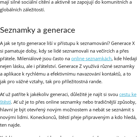
mají silné sociální cítění a aktivně se zapojují do komunitních a
globálních záležitostí.
Seznamky a generace
A jak se tyto generace liší v přístupu k seznamování? Generace X
si pamatuje doby, kdy se lidé seznamovali na večírcích a přes
přátele. Mileniálové jsou často na
online seznamkách
, kde hledají
nejen lásku, ale i přátelství. Generace Z využívá různé seznamky
a aplikace k rychlému a efektivnímu navazování kontaktů, a to
jak pro vážné vztahy, tak pro příležitostná rande.
Ať už patříte k jakékoliv generaci, důležité je najít si svou
cestu ke
štěstí
. Ať už je to přes online seznamky nebo tradičnější způsoby,
hlavní je být otevřený novým možnostem a nebát se seznámit s
novými lidmi. Koneckonců, štěstí přeje připraveným a kdo hledá,
ten najde.