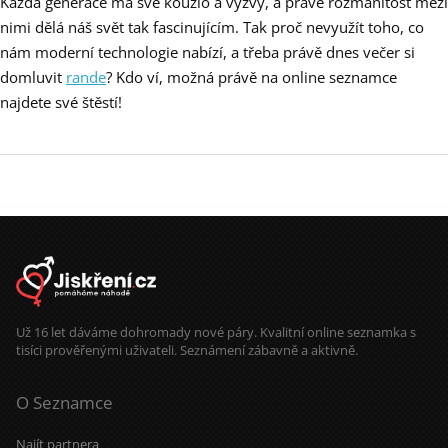
Každá generace má své kouzlo a výzvy, a právě rozmanitost mezi
nimi dělá náš svět tak fascinujícím. Tak proč nevyužít toho, co
nám moderní technologie nabízí, a třeba právě dnes večer si
domluvit
rande
? Kdo ví, možná právě na online seznamce
najdete své štěstí!
Už 16 let dáváme dohromady nové páry. Kvalitní online seznamka s
tisíci prověřenými uživateli. Seznámení zábavně a aktivně.
O Seznamce
Najít partnera