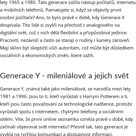
lety 1965 a 1980. Tato generace zažila nástup počítačů, internetu
a mobilních telefonů. Pamatujete si, když se objevily první
osobní počítače? Ano, to bylo právě v době, kdy Generace X
dospívala. Tito lidé si zvykli na přechod z analogového na
digitální svět, což z nich dělá flexibilní a přizpůsobivé jedince.
Pracovití, nezávislí a často se starají o rodiny i kariéry zároveň.
Mají sklon být skeptičtí vůči autoritám, což může být důsledkem
sociálních a ekonomických změn, které zažili.
Generace Y - mileniálové a jejich svět
Generace Y, známá také jako mileniálové, se narodila mezi lety
1981 a 1996. Jsou to ti, kteří vyrůstali s Harrym Potterem a ti,
kteří jsou často považováni za technologické nadšence, protože
vyrůstali spolu s internetem, chytrými telefony a sociálními
sítěmi. Víte, že první online seznamka vznikla právě v době, kdy
začínali objevovat svět internetu? Přesně tak, tato generace je
zvyklá na rychlou komunikaci a dostupnost informací.