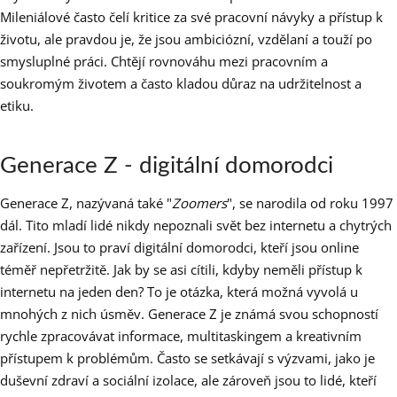
Mileniálové často čelí kritice za své pracovní návyky a přístup k
životu, ale pravdou je, že jsou ambiciózní, vzdělaní a touží po
smysluplné práci. Chtějí rovnováhu mezi pracovním a
soukromým životem a často kladou důraz na udržitelnost a
etiku.
Generace Z - digitální domorodci
Generace Z, nazývaná také "
Zoomers
", se narodila od roku 1997
dál. Tito mladí lidé nikdy nepoznali svět bez internetu a chytrých
zařízení. Jsou to praví digitální domorodci, kteří jsou online
téměř nepřetržitě. Jak by se asi cítili, kdyby neměli přístup k
internetu na jeden den? To je otázka, která možná vyvolá u
mnohých z nich úsměv. Generace Z je známá svou schopností
rychle zpracovávat informace, multitaskingem a kreativním
přístupem k problémům. Často se setkávají s výzvami, jako je
duševní zdraví a sociální izolace, ale zároveň jsou to lidé, kteří