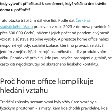
tedy vytvořit příležitosti k seznámení, když většinu dne trávíte
doma u počítače?
Tato otázka trápí čím dál více lidí. Podle dat
Českého
statistického úřadu
pracovalo v roce 2023 z domova pravidelně
přes 600 000 Čechů, přičemž jejich počet od pandemie výrazně
vzrostl a zůstává stabilně vysoký. A přestože home office nabízí
nesporné výhody, sociální izolace, která ho provází, se stává
jedním z nejčastějších zdrojů osamělosti u lidí v produktivním
věku. Paradoxně právě ti, kdo jsou nejvíce propojeni digitálně, se
často cítí nejodříznutěji od skutečného lidského kontaktu.
Proč home office komplikuje
hledání vztahu
Tradiční způsoby seznamování byly vždy úzce svázány s
fyzickým prostorem – s místy, kam lidé chodili pravidelně, kde