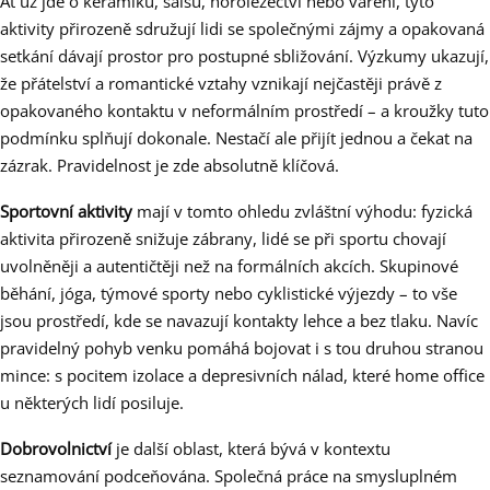
Ať už jde o keramiku, salsu, horolezectví nebo vaření, tyto
aktivity přirozeně sdružují lidi se společnými zájmy a opakovaná
setkání dávají prostor pro postupné sbližování. Výzkumy ukazují,
že přátelství a romantické vztahy vznikají nejčastěji právě z
opakovaného kontaktu v neformálním prostředí – a kroužky tuto
podmínku splňují dokonale. Nestačí ale přijít jednou a čekat na
zázrak. Pravidelnost je zde absolutně klíčová.
Sportovní aktivity
mají v tomto ohledu zvláštní výhodu: fyzická
aktivita přirozeně snižuje zábrany, lidé se při sportu chovají
uvolněněji a autentičtěji než na formálních akcích. Skupinové
běhání, jóga, týmové sporty nebo cyklistické výjezdy – to vše
jsou prostředí, kde se navazují kontakty lehce a bez tlaku. Navíc
pravidelný pohyb venku pomáhá bojovat i s tou druhou stranou
mince: s pocitem izolace a depresivních nálad, které home office
u některých lidí posiluje.
Dobrovolnictví
je další oblast, která bývá v kontextu
seznamování podceňována. Společná práce na smysluplném