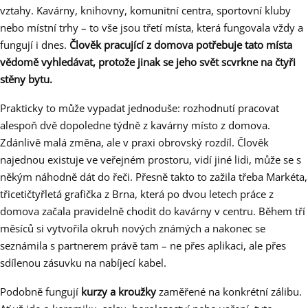
vztahy. Kavárny, knihovny, komunitní centra, sportovní kluby
nebo místní trhy – to vše jsou třetí místa, která fungovala vždy a
fungují i dnes.
Člověk pracující z domova potřebuje tato místa
vědomě vyhledávat, protože jinak se jeho svět scvrkne na čtyři
stěny bytu.
Prakticky to může vypadat jednoduše: rozhodnutí pracovat
alespoň dvě dopoledne týdně z kavárny místo z domova.
Zdánlivě malá změna, ale v praxi obrovský rozdíl. Člověk
najednou existuje ve veřejném prostoru, vidí jiné lidi, může se s
někým náhodně dát do řeči. Přesně takto to zažila třeba Markéta,
třicetičtyřletá grafička z Brna, která po dvou letech práce z
domova začala pravidelně chodit do kavárny v centru. Během tří
měsíců si vytvořila okruh nových známých a nakonec se
seznámila s partnerem právě tam – ne přes aplikaci, ale přes
sdílenou zásuvku na nabíjecí kabel.
Podobně fungují
kurzy a kroužky
zaměřené na konkrétní zálibu.