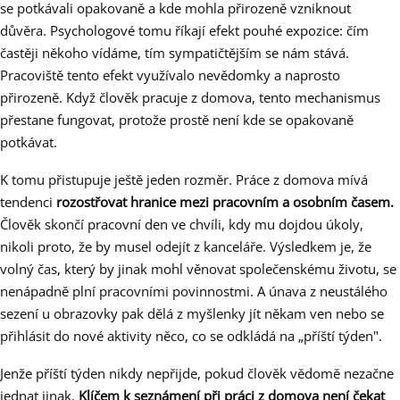
se potkávali opakovaně a kde mohla přirozeně vzniknout
důvěra. Psychologové tomu říkají efekt pouhé expozice: čím
častěji někoho vídáme, tím sympatičtějším se nám stává.
Pracoviště tento efekt využívalo nevědomky a naprosto
přirozeně. Když člověk pracuje z domova, tento mechanismus
přestane fungovat, protože prostě není kde se opakovaně
potkávat.
K tomu přistupuje ještě jeden rozměr. Práce z domova mívá
tendenci
rozostřovat hranice mezi pracovním a osobním časem.
Člověk skončí pracovní den ve chvíli, kdy mu dojdou úkoly,
nikoli proto, že by musel odejít z kanceláře. Výsledkem je, že
volný čas, který by jinak mohl věnovat společenskému životu, se
nenápadně plní pracovními povinnostmi. A únava z neustálého
sezení u obrazovky pak dělá z myšlenky jít někam ven nebo se
přihlásit do nové aktivity něco, co se odkládá na „příští týden".
Jenže příští týden nikdy nepřijde, pokud člověk vědomě nezačne
jednat jinak.
Klíčem k seznámení při práci z domova není čekat