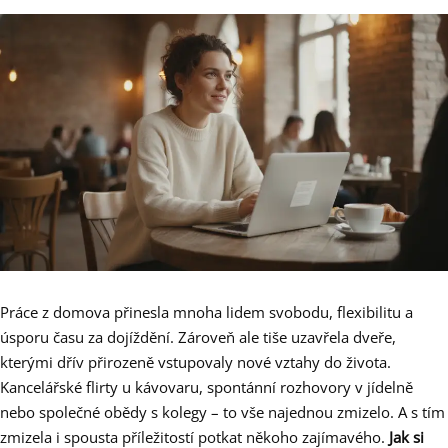
Práce z domova přinesla mnoha lidem svobodu, flexibilitu a
úsporu času za dojíždění. Zároveň ale tiše uzavřela dveře,
kterými dřív přirozeně vstupovaly nové vztahy do života.
Kancelářské flirty u kávovaru, spontánní rozhovory v jídelně
nebo společné obědy s kolegy – to vše najednou zmizelo. A s tím
zmizela i spousta příležitostí potkat někoho zajímavého.
Jak si