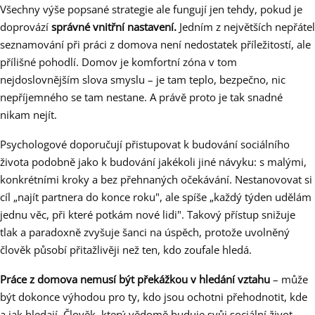
Všechny výše popsané strategie ale fungují jen tehdy, pokud je
doprovází
správné vnitřní nastavení.
Jedním z největších nepřátel
seznamování při práci z domova není nedostatek příležitostí, ale
přílišné pohodlí. Domov je komfortní zóna v tom
nejdoslovnějším slova smyslu – je tam teplo, bezpečno, nic
nepříjemného se tam nestane. A právě proto je tak snadné
nikam nejít.
Psychologové doporučují přistupovat k budování sociálního
života podobně jako k budování jakékoli jiné návyku: s malými,
konkrétními kroky a bez přehnaných očekávání. Nestanovovat si
cíl „najít partnera do konce roku", ale spíše „každý týden udělám
jednu věc, při které potkám nové lidi". Takový přístup snižuje
tlak a paradoxně zvyšuje šanci na úspěch, protože uvolněný
člověk působí přitažlivěji než ten, kdo zoufale hledá.
Práce z domova nemusí být překážkou v hledání vztahu
– může
být dokonce výhodou pro ty, kdo jsou ochotni přehodnotit, kde
a jak hledají. Člověk, který vědomě buduje svůj sociální život