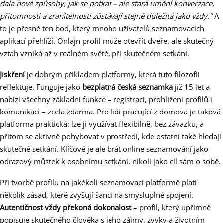
dala nové způsoby, jak se potkat – ale stará umění konverzace,
přítomnosti a zranitelnosti zůstávají stejně důležitá jako vždy."
A
to je přesně ten bod, který mnoho uživatelů seznamovacích
aplikací přehlíží. Onlajn profil může otevřít dveře, ale skutečný
vztah vzniká až v reálném světě, při skutečném setkání.
Jiskření
je dobrým příkladem platformy, která tuto filozofii
reflektuje. Funguje jako
bezplatná česká seznamka
již 15 let a
nabízí všechny základní funkce – registraci, prohlížení profilů i
komunikaci – zcela zdarma. Pro lidi pracující z domova je taková
platforma praktická: lze ji využívat flexibilně, bez závazku, a
přitom se aktivně pohybovat v prostředí, kde ostatní také hledají
skutečné setkání. Klíčové je ale brát online seznamování jako
odrazový můstek k osobnímu setkání, nikoli jako cíl sám o sobě.
Při tvorbě profilu na jakékoli seznamovací platformě platí
několik zásad, které zvyšují šanci na smysluplné spojení.
Autentičnost vždy překoná dokonalost
– profil, který upřímně
popisuje skutečného člověka s jeho zájmy, zvyky a životním