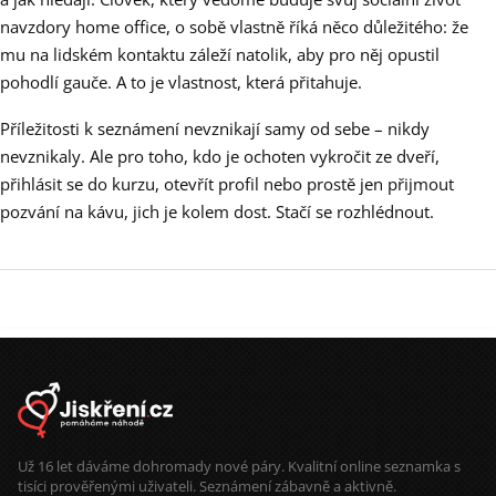
navzdory home office, o sobě vlastně říká něco důležitého: že
mu na lidském kontaktu záleží natolik, aby pro něj opustil
pohodlí gauče. A to je vlastnost, která přitahuje.
Příležitosti k seznámení nevznikají samy od sebe – nikdy
nevznikaly. Ale pro toho, kdo je ochoten vykročit ze dveří,
přihlásit se do kurzu, otevřít profil nebo prostě jen přijmout
pozvání na kávu, jich je kolem dost. Stačí se rozhlédnout.
Už 16 let dáváme dohromady nové páry. Kvalitní online seznamka s
tisíci prověřenými uživateli. Seznámení zábavně a aktivně.