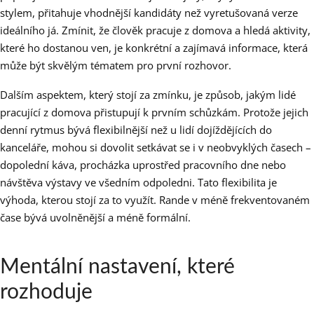
stylem, přitahuje vhodnější kandidáty než vyretušovaná verze
ideálního já. Zmínit, že člověk pracuje z domova a hledá aktivity,
které ho dostanou ven, je konkrétní a zajímavá informace, která
může být skvělým tématem pro první rozhovor.
Dalším aspektem, který stojí za zmínku, je způsob, jakým lidé
pracující z domova přistupují k prvním schůzkám. Protože jejich
denní rytmus bývá flexibilnější než u lidí dojíždějících do
kanceláře, mohou si dovolit setkávat se i v neobvyklých časech –
dopolední káva, procházka uprostřed pracovního dne nebo
návštěva výstavy ve všedním odpoledni. Tato flexibilita je
výhoda, kterou stojí za to využít. Rande v méně frekventovaném
čase bývá uvolněnější a méně formální.
Mentální nastavení, které
rozhoduje