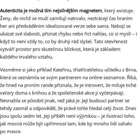
Autenticita je možná tím nejsilnějším magnetem
, který existuje.
Ženy, do nichž se muži zamilují natrvalo, neztrácejí čas hraním
her ani předváděním idealizované verze sebe sama. Nebojí se
ukázat své slabosti, přiznat chybu nebo říct nahlas, co si myslí – i
když to není vždy to, co by druhý rád slyšel. Tato otevřenost
vytváří prostor pro skutečnou blízkost, která je základem
každého trvalého vztahu.
Vezměme si jako příklad Kateřinu, třiatřicetiletou učitelku z Brna,
která se seznámila se svým partnerem na online seznamce. Říká,
že hned na prvním rande přiznala, že je introvert, že miluje tiché
večery doma s knihou a že společenské akce ji vyčerpávají.
Nesnažila se působit jinak, než jaká je. Její budoucí partner se
tehdy zasmál a odpověděl, že právě tohle hledal celý život. Dnes
jsou spolu sedm let. Její příběh není výjimkou – je ilustrací toho,
jak mocná může být upřímnost tam, kde by mnoho lidí sahalo
po masce.