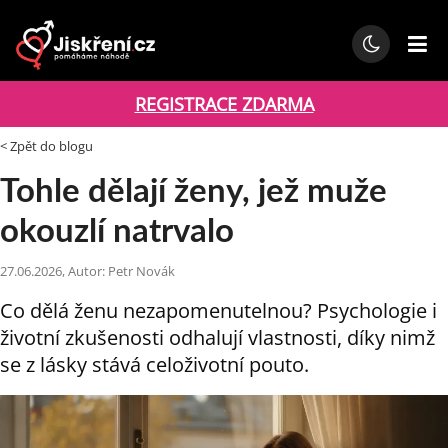
REGISTRACE ZDARMA
< Zpět do blogu
Tohle dělají ženy, jež muže
okouzlí natrvalo
27.06.2026, Autor: Petr Novák
Co dělá ženu nezapomenutelnou? Psychologie i
životní zkušenosti odhalují vlastnosti, díky nimž
se z lásky stává celoživotní pouto.