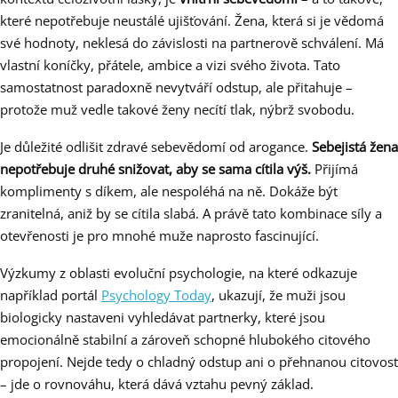
které nepotřebuje neustálé ujišťování. Žena, která si je vědomá
své hodnoty, neklesá do závislosti na partnerově schválení. Má
vlastní koníčky, přátele, ambice a vizi svého života. Tato
samostatnost paradoxně nevytváří odstup, ale přitahuje –
protože muž vedle takové ženy necítí tlak, nýbrž svobodu.
Je důležité odlišit zdravé sebevědomí od arogance.
Sebejistá žena
nepotřebuje druhé snižovat, aby se sama cítila výš.
Přijímá
komplimenty s díkem, ale nespoléhá na ně. Dokáže být
zranitelná, aniž by se cítila slabá. A právě tato kombinace síly a
otevřenosti je pro mnohé muže naprosto fascinující.
Výzkumy z oblasti evoluční psychologie, na které odkazuje
například portál
Psychology Today
, ukazují, že muži jsou
biologicky nastaveni vyhledávat partnerky, které jsou
emocionálně stabilní a zároveň schopné hlubokého citového
propojení. Nejde tedy o chladný odstup ani o přehnanou citovost
– jde o rovnováhu, která dává vztahu pevný základ.