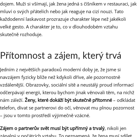
dojem. Muži si všímají, jak žena jedná s číšníkem v restauraci, jak
mluví o svých přátelích nebo jak reaguje na cizí nouzi. Tato
každodenní laskavost prozrazuje charakter lépe než jakékoli
velké gesto. A charakter je to, co v dlouhodobém vztahu
skutečně rozhoduje.
Přítomnost a zájem, který trvá
Jedním z největších paradoxů moderní doby je, že jsme si
navzájem fyzicky blíže než kdykoli dříve, ale pozornostně
vzdálenější. Obrazovky, sociální sítě a neustálý proud informací
odčerpávají energii, kterou bychom jinak věnovali těm, na nichž
nám záleží.
Ženy, které dokáží být skutečně přítomné
– odkládat
telefon, dívat se partnerovi do očí, věnovat mu plnou pozornost
– jsou v tomto prostředí výjimečně vzácné.
Zájem o partnerův svět musí být upřímný a trvalý
, nikoli jen
zápalný v počátcích vztahu. To neznamená, že žena musí sdílet