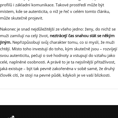
profilů i základní komunikace. Takové prostředí může být
místem, kde se autenticita, o níž je řeč v celém tomto článku,
může skutečně projevit.
Nakonec je snad nejdůležitější ze všeho jedno: ženy, do nichž se
muži zamilují na celý život,
neztrácejí čas snahou stát se někým
jiným.
Nepřizpůsobují svůj charakter tomu, co si myslí, že muži
chtějí. Místo toho investují do toho, kým skutečně jsou – rozvíjejí
svou autenticitu, pečují o své hodnoty a vstupují do vztahu jako
celé, naplněné osobnosti. A právě to je ta nejsilnější přitažlivost,
jaká existuje – být tak pevně zakořeněna v sobě samé, že druhý
člověk cítí, že stojí na pevné půdě, kdykoli je ve vaší blízkosti.