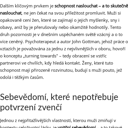
Dalším klíčovým prvkem je
schopnost naslouchat – a to skutečně
naslouchat
, ne jen čekat na svou příležitost promluvit. Muži si
opakovaně cení žen, které se zajímají o jejich myšlenky, sny i
obavy, aniž by je přerušovaly nebo okamžitě hodnotily. Tento
druh pozornosti je v dnešním uspěchaném světě vzácný a o to
více ceněný. Psychoterapeut a autor John Gottman, jehož práce o
vztazích je považována za jednu z nejvlivnějších v oboru, hovoří
o konceptu „turning towards" – tedy obracení se vstříc
partnerovi ve chvílích, kdy hledá kontakt. Ženy, které tuto
schopnost mají přirozeně rozvinutou, budují s muži pouto, jež
odolá i těžkým časům.
Sebevědomí, které nepotřebuje
potvrzení zvenčí
Jednou z nejpřitažlivějších vlastností, kterou muži zmiňují v
kontextu celoživotní lásky, je
vnitřní sebevědomí
– a to takové,