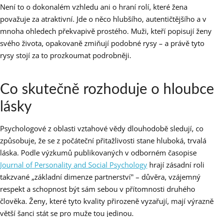
Není to o dokonalém vzhledu ani o hraní rolí, které žena
považuje za atraktivní. Jde o něco hlubšího, autentičtějšího a v
mnoha ohledech překvapivě prostého. Muži, kteří popisují ženy
svého života, opakovaně zmiňují podobné rysy – a právě tyto
rysy stojí za to prozkoumat podrobněji.
Co skutečně rozhoduje o hloubce
lásky
Psychologové z oblasti vztahové vědy dlouhodobě sledují, co
způsobuje, že se z počáteční přitažlivosti stane hluboká, trvalá
láska. Podle výzkumů publikovaných v odborném časopise
Journal of Personality and Social Psychology
hrají zásadní roli
takzvané „základní dimenze partnerství" – důvěra, vzájemný
respekt a schopnost být sám sebou v přítomnosti druhého
člověka. Ženy, které tyto kvality přirozeně vyzařují, mají výrazně
větší šanci stát se pro muže tou jedinou.