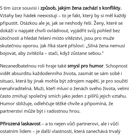
S tím úzce souvisí i
způsob, jakým žena zachází s konflikty.
Vztahy bez hádek neexistují – to je fakt, který by si měl každý
připustit. Otázkou ale je, jak se neshody řeší. Ženy, které se
dokáží v napjaté chvíli ovládnout, vyjádřit svůj pohled bez
útočnosti a hledat řešení místo vítězství, jsou pro muže
skutečnou oporou. Jak říká staré přísloví: „Silná žena nemusí
bojovat, aby zvítězila – stačí, když zůstane sebou."
Nezanedbatelnou roli hraje také
smysl pro humor
. Schopnost
vidět absurditu každodenního života, zasmát se sám sobě i
situaci, která by jinak mohla být zdrojem napětí, je pro soužití
nenahraditelná. Muži, kteří mluví o ženách svého života, velmi
často zmiňují společný smích jako jeden z pilířů jejich vztahu.
Humor sbližuje, odlehčuje těžké chvíle a připomíná, že
partnerství může být i radostnou hrou.
Přirozená laskavost
– a to nejen vůči partnerovi, ale i vůči
ostatním lidem – je další vlastností, která zanechává trvalý