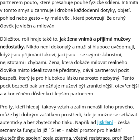
partnerem pouto, které přesahuje pouhé fyzické sdílení. Intimita
v tomto smyslu zahrnuje i drobné každodenní dotyky, objetí,
pohled nebo gesto – ty malé věci, které potvrzují, že druhý
člověk je viděn a milován.
Důležitou roli hraje také to,
jak žena vnímá a přijímá mužovy
nedostatky.
Nikdo není dokonalý a muži si hluboce uvědomují,
když jsou přijímáni takoví, jací jsou – se svými slabostmi,
nejistotami i chybami. Žena, která dokáže milovat reálného
člověka místo idealizované představy, dává partnerovi pocit
bezpečí, který je pro hlubokou lásku naprosto nezbytný. Tento
pocit bezpečí pak umožňuje mužovi být zranitelnější, otevřenější
a v konečném důsledku i lepším partnerem.
Pro ty, kteří hledají takový vztah a zatím nenašli toho pravého,
může být dobrým začátkem prostředí, kde je možné se setkávat
autenticky a bez zbytečného tlaku. Například
Jiskření
– česká
seznamka fungující již 15 let – nabízí prostor pro hledání
skutečného spojení zcela zdarma, včetně registrace, prohlížení