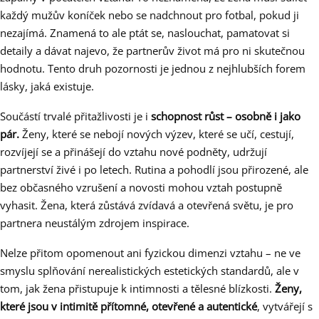
každý mužův koníček nebo se nadchnout pro fotbal, pokud ji
nezajímá. Znamená to ale ptát se, naslouchat, pamatovat si
detaily a dávat najevo, že partnerův život má pro ni skutečnou
hodnotu. Tento druh pozornosti je jednou z nejhlubších forem
lásky, jaká existuje.
Součástí trvalé přitažlivosti je i
schopnost růst – osobně i jako
pár.
Ženy, které se nebojí nových výzev, které se učí, cestují,
rozvíjejí se a přinášejí do vztahu nové podněty, udržují
partnerství živé i po letech. Rutina a pohodlí jsou přirozené, ale
bez občasného vzrušení a novosti mohou vztah postupně
vyhasit. Žena, která zůstává zvídavá a otevřená světu, je pro
partnera neustálým zdrojem inspirace.
Nelze přitom opomenout ani fyzickou dimenzi vztahu – ne ve
smyslu splňování nerealistických estetických standardů, ale v
tom, jak žena přistupuje k intimnosti a tělesné blízkosti.
Ženy,
které jsou v intimitě přítomné, otevřené a autentické
, vytvářejí s