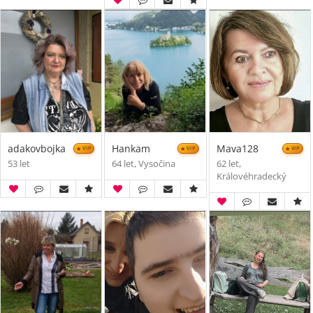
adakovbojka
Hankam
Mava128
VIP
VIP
VIP
53 let
64 let, Vysočina
62 let,
Královéhradecký