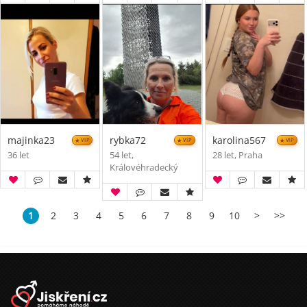
majinka23
rybka72
karolina567
VIP
VIP
VIP
36 let
54 let,
28 let, Praha
Královéhradecký
1
2
3
4
5
6
7
8
9
10
>
>>