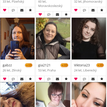
33 let, Plzeňský
60 let,
32 let, Jihomoravský
Moravskoslezský
gabzz
gia2121
Viktoria23
VIP
VIP
VIP
26 let, Zlínský
53 let, Praha
24 let, Liberecký