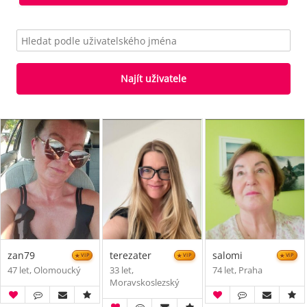
Najít uživatele
zan79
terezater
salomi
VIP
VIP
VIP
47 let, Olomoucký
33 let,
74 let, Praha
Moravskoslezský