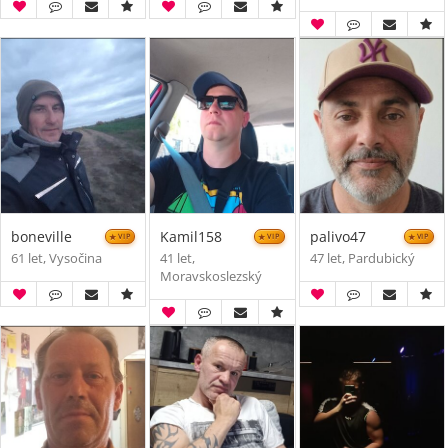
boneville
Kamil158
palivo47
VIP
VIP
VIP
61 let, Vysočina
41 let,
47 let, Pardubický
Moravskoslezský