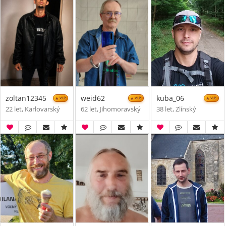
zoltan12345
weid62
kuba_06
VIP
VIP
VIP
22 let, Karlovarský
62 let, Jihomoravský
38 let, Zlínský