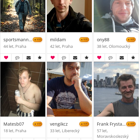
sportsmann2025
mildam
ony88
VIP
VIP
VIP
44 let, Praha
42 let, Praha
38 let, Olomoucký
Matesb07
vengikcz
Frank Frystacky
VIP
VIP
VIP
18 let, Praha
33 let, Liberecký
57 let,
Moravskoslezský