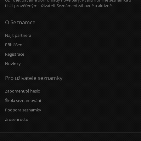
Už 16 let dáváme dohromady nové páry. Kvalitní online seznamka s
tisíci prověřenými uživateli. Seznámení zábavně a aktivně.
O Seznamce
Najít partnera
Přihlášení
Registrace
Novinky
Pro uživatele seznamky
Zapomenuté heslo
Škola seznamování
Podpora seznamky
Zrušení účtu