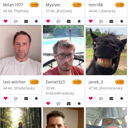
Milan1977
Mysivec
tom188
VIP
VIP
VIP
49 let, Plzeňský
57 let, Jihočeský
44 let, Liberecký
last-witcher
Daniel323
janek_3
VIP
VIP
VIP
44 let, Středočeský
33 let,
47 let, Jihomoravský
Královéhradecký