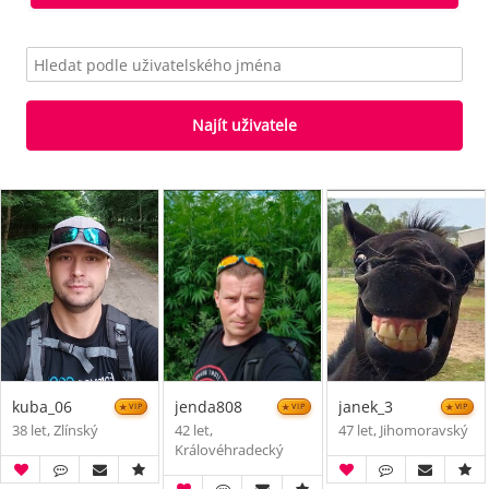
Najít uživatele
kuba_06
jenda808
janek_3
VIP
VIP
VIP
38 let, Zlínský
42 let,
47 let, Jihomoravský
Královéhradecký