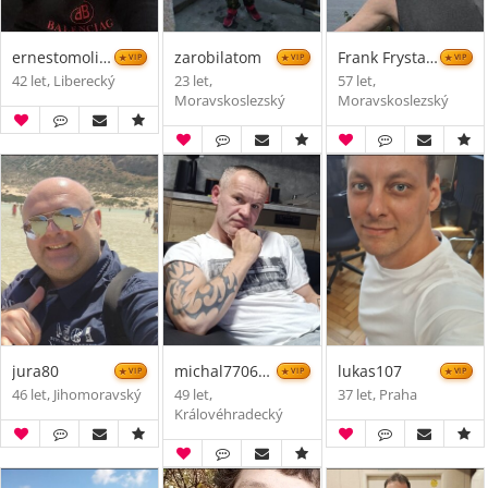
ernestomolina
zarobilatom
Frank Frystacky
VIP
VIP
VIP
42 let, Liberecký
23 let,
57 let,
Moravskoslezský
Moravskoslezský
jura80
michal770626
lukas107
VIP
VIP
VIP
46 let, Jihomoravský
49 let,
37 let, Praha
Královéhradecký