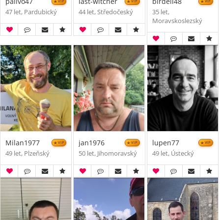
palivo47
last-witcher
birdell48
VIP
VIP
VIP
47 let, Pardubický
44 let, Středočeský
35 let,
Moravskoslezský
Milan1977
jan1976
lupen77
VIP
VIP
VIP
49 let, Plzeňský
50 let, Jihomoravský
49 let, Ústecký