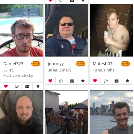
Daniel323
johnnyy
Matesb07
VIP
VIP
VIP
33 let,
38 let, Zlínský
18 let, Praha
Královéhradecký