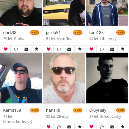
dark38
jarda51
tom188
VIP
VIP
VIP
39 let, Praha
51 let, Vysočina
44 let, Liberecký
Kamil158
hanzlik
LkuyHaly
VIP
VIP
VIP
41 let,
55 let, Zlínský
27 let, Středočeský
Moravskoslezský