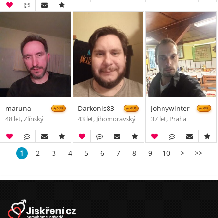
maruna
Darkonis83
Johnywinter
VIP
VIP
VIP
48 let, Zlínský
43 let, Jihomoravský
37 let, Praha
1
2
3
4
5
6
7
8
9
10
>
>>