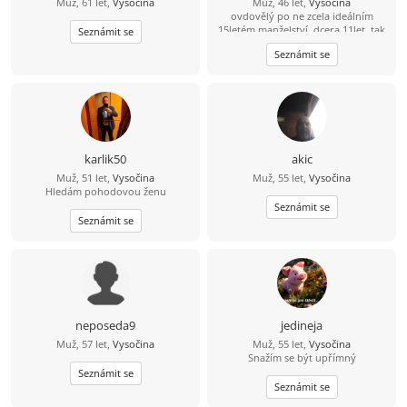
Muž, 61 let,
Vysočina
Muž, 46 let,
Vysočina
ovdovělý po ne zcela ideálním
15letém manželství, dcera 11let, tak
Seznámit se
trochu alternativně a pronárodně
Seznámit se
smýšlející, tj. fráze konzum a úspěch
již se mě tak úplně netýkají, přírodu
a výlety milující, místem nynějšího
pobytu se zcela vázán necítím,
uvítám ženu trochu otevřené mysli
karlik50
akic
Muž, 51 let,
Vysočina
Muž, 55 let,
Vysočina
Hledám pohodovou ženu
Seznámit se
Seznámit se
neposeda9
jedineja
Muž, 57 let,
Vysočina
Muž, 55 let,
Vysočina
Snažím se být upřímný
Seznámit se
Seznámit se