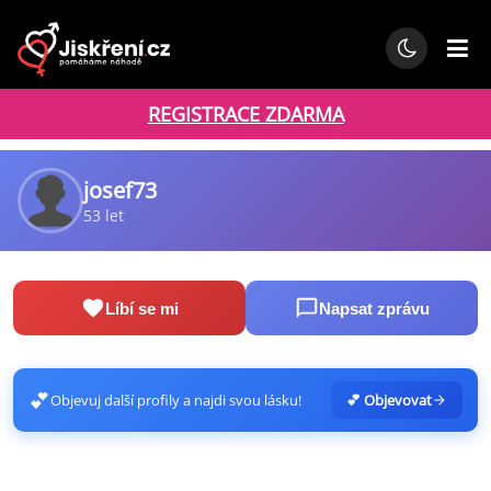
REGISTRACE ZDARMA
josef73
53 let
Líbí se mi
Napsat zprávu
💕
Objevuj další profily a najdi svou lásku!
💕 Objevovat