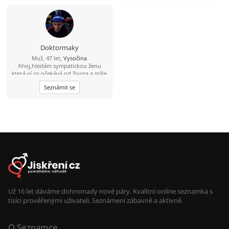
Doktormaky
Muž, 47 let,
Vysočina
Ahoj,hledám sympatickou ženu
která ví co očekává od života a stále
ještě hledá toho prvého pro
Seznámit se
společnou cestu.Jsem optimista a
věřím že někde jsi...
Už 16 let dáváme dohromady nové páry. Kvalitní online seznamka s
tisíci prověřenými uživateli. Seznámení zábavně a aktivně.
O Seznamce