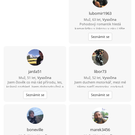
lubomir1963
Muž, 63 let,
Vysočina
Pohodový romantik hledá
kamarádku s jiskrou v oku i těle.
Seznámit se
jarda51
libor73
Muž, 51 let,
Vysočina
Muž, 52 let,
Vysočina
Jsem člověk co má rád přírodu, les,
Jsem duchem motorkář, mezi mé
krásný rozhled. Jsem dobrodružný a
zájmy patří motorky, rocková
mám rád nové věci. Hledám k sobě
hudba, sport a příroda. Hledám
Seznámit se
Seznámit se
ženu na vztah.
ženu z Vysočiny, která by ráda
trávila čas na vesnici.
boneville
marek3456