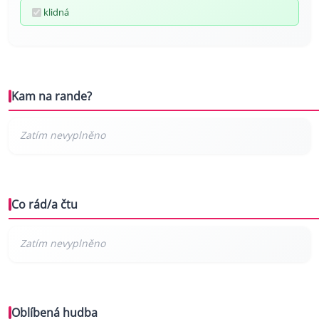
klidná
Kam na rande?
Co rád/a čtu
Oblíbená hudba