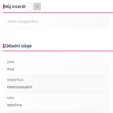
Můj inzerát
<
>
Základní údaje
JSEM:
muž
ORIENTACE:
heterosexuální
KRAJ:
Vysočina