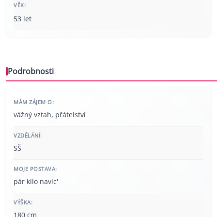
VĚK:
53 let
Podrobnosti
MÁM ZÁJEM O:
vážný vztah, přátelství
VZDĚLÁNÍ:
SŠ
MOJE POSTAVA:
pár kilo navíc'
VÝŠKA:
180 cm