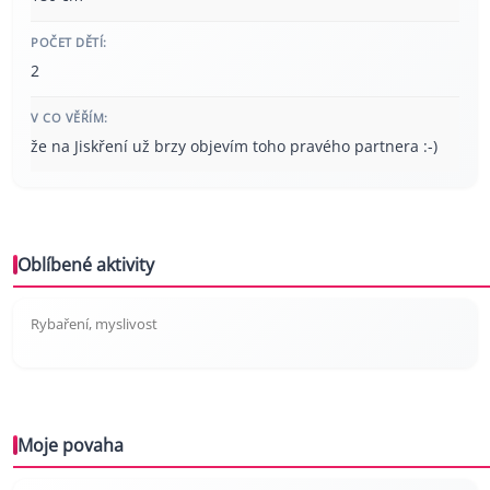
POČET DĚTÍ:
2
V CO VĚŘÍM:
že na Jiskření už brzy objevím toho pravého partnera :-)
Oblíbené aktivity
Rybaření, myslivost
Moje povaha