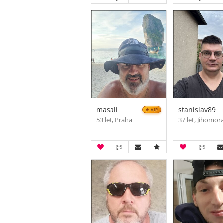
masali
stanislav89
VIP
53 let, Praha
37 let, Jihomor