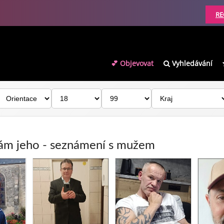
RE
💕 Objevovat
Vyhledávání
dám jeho - seznámení s mužem