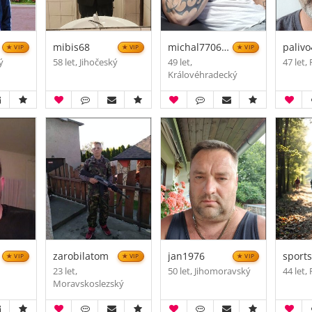
mibis68
michal770626
paliv
VIP
VIP
VIP
ý
58 let, Jihočeský
49 let,
47 let,
Královéhradecký
zarobilatom
jan1976
VIP
VIP
VIP
23 let,
50 let, Jihomoravský
44 let,
Moravskoslezský