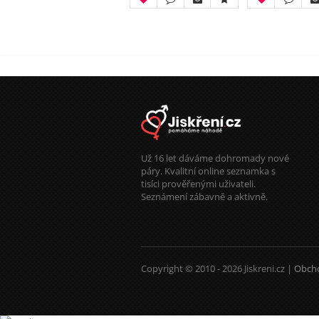
Už 16 let dáváme dohromady nové
páry. Kvalitní online seznamka s
tisíci prověřenými uživateli.
Seznámení zábavně a aktivně.
Copyright © 2010 - 2026 Jiskreni.cz |
Obch