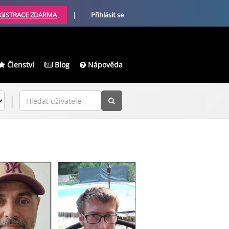
GISTRACE ZDARMA
|
Přihlásit se
Členství
Blog
Nápověda
|