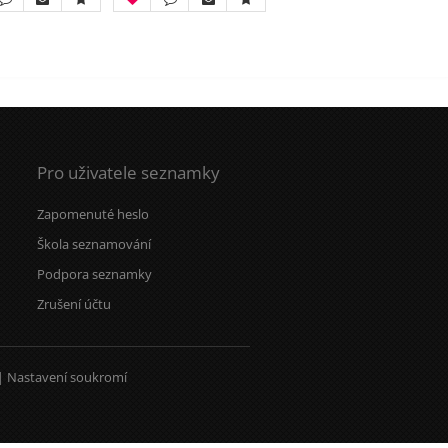
Pro uživatele seznamky
Zapomenuté heslo
Škola seznamování
Podpora seznamky
Zrušení účtu
|
Nastavení soukromí