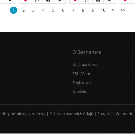
1
2
3
4
5
6
7
8
9
10
>
>>
O Seznamce
Najít partnera
Přihlášení
Registrace
Novinky
odní podmínky seznamky
|
Ochrana osobních údajů
|
Shoptet
|
Webnode