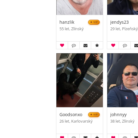
hanzlik
jendys23
VIP
55 let, Zlínský
29 let, Plzeňsk
Goodsonxo
johnnyy
VIP
26 let, Karlovarský
38 let, Zlínský