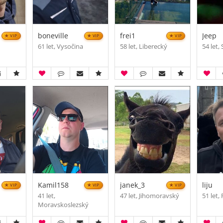
boneville
frei1
Jeep
VIP
VIP
VIP
ý
61 let, Vysočina
58 let, Liberecký
54 let,
Kamil158
janek_3
liju
VIP
VIP
VIP
41 let,
47 let, Jihomoravský
51 let,
Moravskoslezský