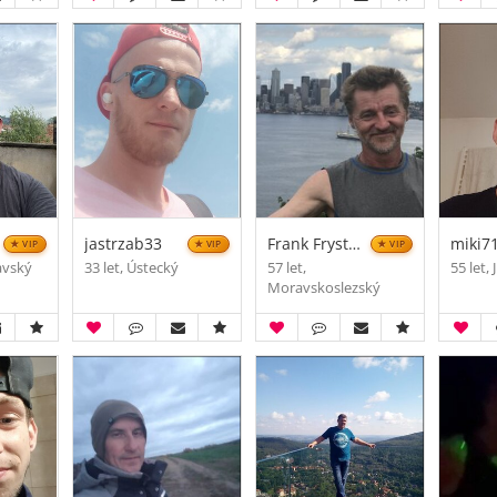
jastrzab33
Frank Frystacky
miki7
VIP
VIP
VIP
avský
33 let, Ústecký
57 let,
55 let,
Moravskoslezský