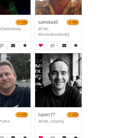
samota45
VIP
VIP
 Středočeský
45 let,
Moravskoslezský
lupen77
VIP
VIP
 Praha
49 let, Ústecký