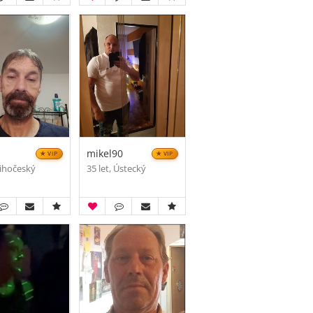
1
mikel90
VIP
VIP
 Jihočeský
35 let, Ústecký