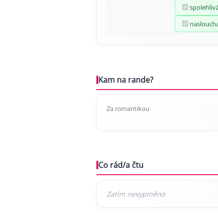
spolehliv
naslouch
Kam na rande?
Za romantikou
Co rád/a čtu