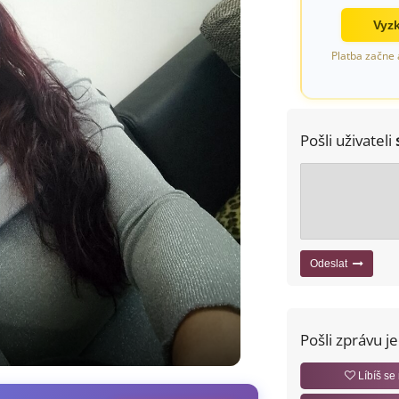
Vyzk
Platba začne 
Pošli uživateli
Odeslat
Pošli zprávu j
Líbíš se