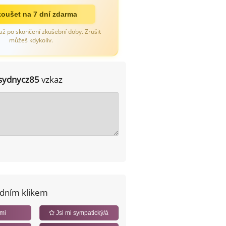
oušet na 7 dní zdarma
až po skončení zkušební doby. Zrušit
můžeš kdykoliv.
sydnycz85
vzkaz
edním klikem
 mi
Jsi mi sympatický/á