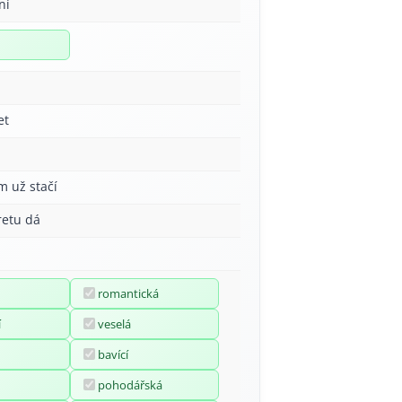
ní
et
m už stačí
retu dá
romantická
í
veselá
bavící
pohodářská