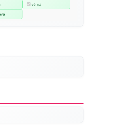
á
věrná
avá