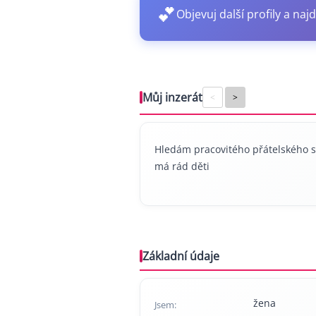
💕
Objevuj další profily a najd
Můj inzerát
<
>
Hledám pracovitého přátelského 
má rád děti
Základní údaje
žena
Jsem: