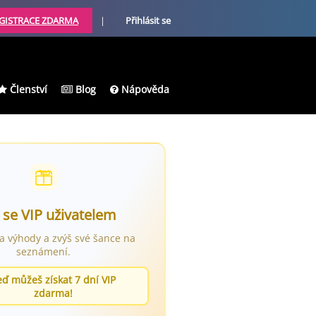
GISTRACE ZDARMA
|
Přihlásit se
Členství
Blog
Nápověda
 se VIP uživatelem
ra výhody a zvýš své šance na
seznámení.
eď můžeš získat 7 dní VIP
zdarma!