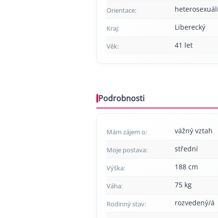
heterosexuál
Orientace:
Liberecký
Kraj:
41 let
Věk:
Podrobnosti
vážný vztah
Mám zájem o:
střední
Moje postava:
188 cm
Výška:
75 kg
Váha:
rozvedený/á
Rodinný stav: