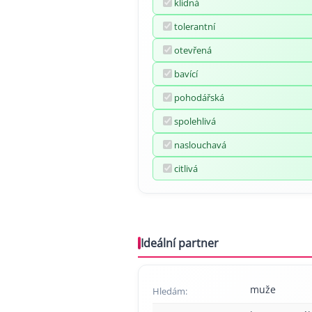
klidná
tolerantní
otevřená
bavící
pohodářská
spolehlivá
naslouchavá
citlivá
Ideální partner
muže
Hledám: