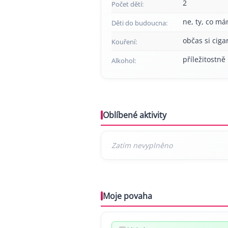
2
Počet dětí:
ne, ty, co má
Děti do budoucna:
občas si cig
Kouření:
příležitostně
Alkohol:
Oblíbené aktivity
Moje povaha