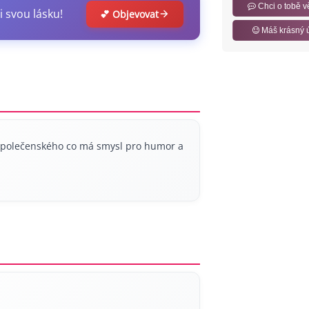
Chci o tobě v
i svou lásku!
💕 Objevovat
Máš krásný 
společenského co má smysl pro humor a