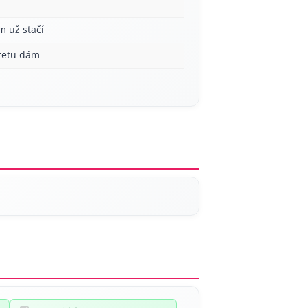
m už stačí
aretu dám