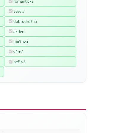
romantická
veselá
dobrodružná
aktivní
obětavá
věrná
pečlivá