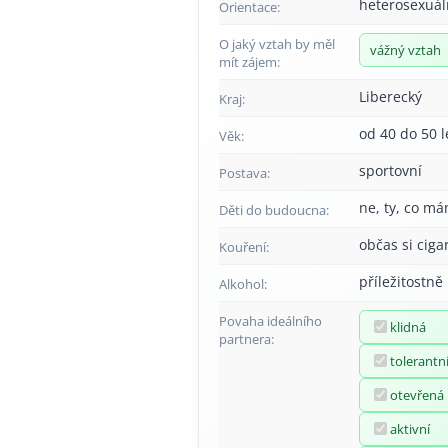
heterosexuál
Orientace:
O jaký vztah by měl
vážný vztah
mít zájem:
Liberecký
Kraj:
od 40 do 50 l
Věk:
sportovní
Postava:
ne, ty, co má
Děti do budoucna:
občas si ciga
Kouření:
příležitostně
Alkohol:
Povaha ideálního
klidná
partnera:
tolerantn
otevřená
aktivní