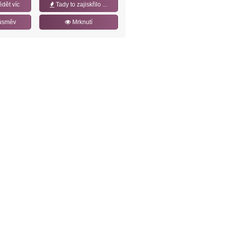
ědět víc
Tady to zajiskřilo ...
úsměv
Mrknutí