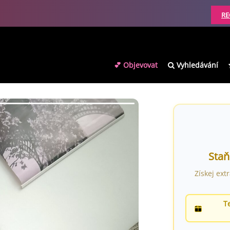
RE
💕 Objevovat
Vyhledávání
Staň
Získej ext
T